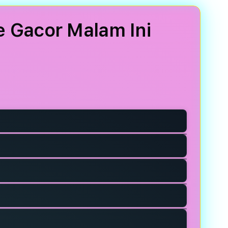
e Gacor Malam Ini
esia, GRAND77BET menyediakan link resmi
diminta. Setelah proses selesai, akun dapat
n dari sisi sistem permainan, tidak ada
a perlu instalasi aplikasi tambahan.