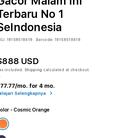
Gacor Malam Ini
Terbaru No 1
SeIndonesia
KU:
18158518418
Barcode:
18158518418
$888 USD
ax included.
Shipping
calculated at checkout.
r
77.77
/mo. for 4 mo.
elajari Selengkapnya
olor
- Cosmic Orange