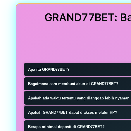
in
modal
GRAND77BET: Band
Apa itu GRAND77BET?
GRAND77BET website resmi bandar slot o
Bagaimana cara membuat akun di GRAND77BET?
menuju slot gacor 2026.
Pilih menu Daftar, isi data yang diperluka
Apakah ada waktu tertentu yang dianggap lebih nyaman
digunakan untuk masuk ke platform.
Sebagian orang memilih malam hari kare
Apakah GRAND77BET dapat diakses melalui HP?
perbedaan khusus yang memengaruhi hasil
Ya. GRAND77BET dapat diakses melalui smar
Berapa minimal deposit di GRAND77BET?