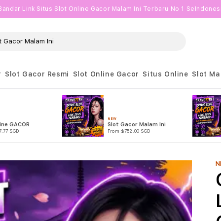
ndar Link Situs Slot Online Gacor Malam Ini Terbaru No 1 SeIndone
r
Slot Gacor Resmi
Slot Online Gacor
Situs Online
Slot Ma
NEW
line GACOR
Slot Gacor Malam Ini
7.77 SGD
From $752.00 SGD
N