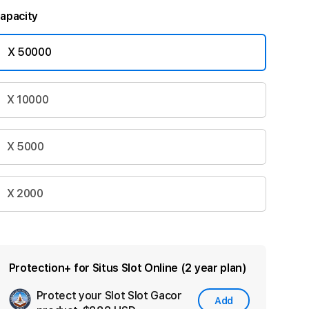
apacity
X 50000
X 10000
X 5000
X 2000
Protection+ for Situs Slot Online (2 year plan)
Protect your Slot Slot Gacor
Add
Add