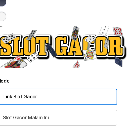
odel
Link Slot Gacor
Slot Gacor Malam Ini