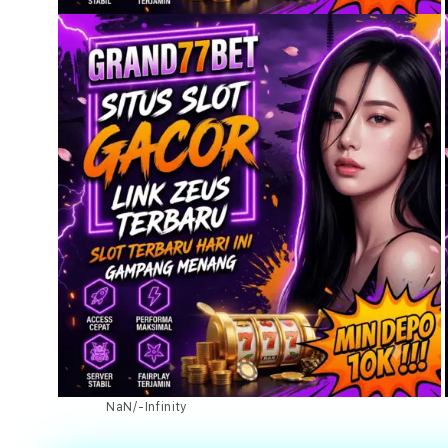
Open
media
6
in
modal
Open
of
NaN
/
-Infinity
media
8