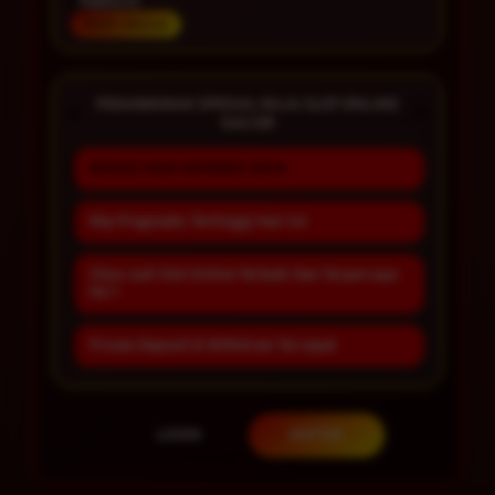
Platform
Multi-Device
PENAWARAN SPESIAL RAJA SLOT ONLINE
GACOR
BONUS NEW MEMBER 100%
Rtp Pragmatic Tertinggi Hari Ini
Situs Judi Slot Online Terbaik Dan Terpercaya
No 1
Proses Deposit & Withdraw Tercepat
LOGIN
DAFTAR