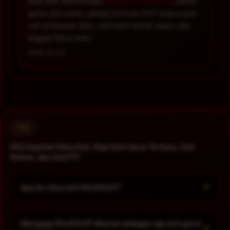
bisa lihat rekomendasi
slot gacor malam ini
, pilihan
game slot online, sampai bocoran RTP tanpa perlu
cari di banyak situs. Jadi lebih hemat waktu dan
tinggal fokus main.”
2026-06-09
FAQ
FAQ Seputar Situs Slot, Raja Slot Gacor Terbaru, Slot
Online, dan Slot777
+
Apa itu situs slot RAJASLOT?
Mengapa RAJASLOT dikenal sebagai raja slot gacor
+