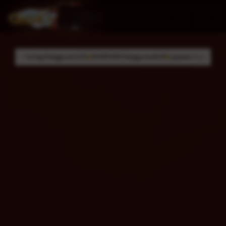
Skip
to
Cari
Troli
Login
Navigation
content
.999.999 Pengguna Aktif
Layanan Support 24/7