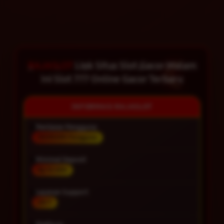
RAJASLOT
Link Situs Slot Gacor Malam
Ini Slot 777 Online Gacor Terbaru
INFORMASI RAJASLOT
Penilaian Pengguna
99.999.999 Pengguna
Minimal Deposit
Rp 10.000
Layanan Support
24/7