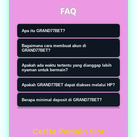
FAQ
Apa itu GRAND77BET?
GRAND77BET website resmi bandar
Bagaimana cara membuat akun di
slot online gacor malam hari ini
GRAND77BET?
terbaru nomor 1 seindonesia,
Pilih menu Daftar, isi data yang
Apakah ada waktu tertentu yang dianggap lebih
GRAND77BET menyediakan link resmi
diperlukan sesuai formulir, kemudian
nyaman untuk bermain?
menuju slot gacor 2026.
lakukan verifikasi apabila diminta.
Sebagian orang memilih malam hari
Apakah GRAND77BET dapat diakses melalui HP?
Setelah proses selesai, akun dapat
karena suasana lebih tenang dan
digunakan untuk masuk ke platform.
Ya. GRAND77BET dapat diakses
minim gangguan. Namun dari sisi
Berapa minimal deposit di GRAND77BET?
melalui smartphone Android, iPhone,
sistem permainan, tidak ada
Minimal deposit mengikuti ketentuan
tablet, maupun komputer tanpa
perbedaan khusus yang
yang berlaku pada platform.
perlu instalasi aplikasi tambahan.
memengaruhi hasil berdasarkan
Informasi terbaru dapat dilihat pada
Cerita Pemain Slot
waktu tertentu.