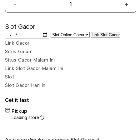
Decrease
Incr
quantity
quant
for
for
Slot Gacor
GRAND77BET:
GRA
Bandar
Band
Link Slot Gacor
Link
Link
Link Gacor
Situs
Situs
Situs Gacor
Slot
Slot
Online
Onlin
Situs Gacor Malam Ini
Gacor
Gaco
Link Slot Gacor Malam Ini
Malam
Mala
Slot
Ini
Ini
Slot Gacor Hari Ini
Terbaru
Terb
No
No
1
1
Get it fast
SeIndonesia
SeIn
Pickup
Loading store
Apa yang dimaksud dengan Slot Gacor di