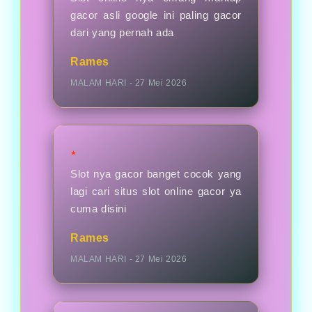
gacor asli google ini paling gacor
dari yang pernah ada
Rames
MALAM HARI - 27 Mei 2026
★
Slot nya gacor banget cocok yang
lagi cari situs slot online gacor ya
cuma disini
Rames
MALAM HARI - 27 Mei 2026