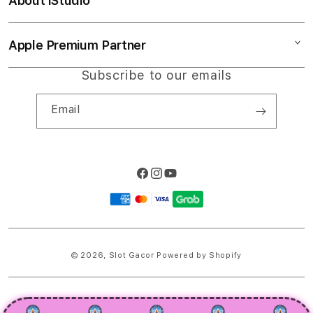
About iStudio
My Account
Slot Online Gacor
Situs Slot Online
Collection & Delivery
Elush Service Provider
Slot Gacor 2026
Apple Premium Partner
About Us
Returns & Exchanges
Financing Options
Slot Online Gacor
Find an iStudio near you
Subscribe to our emails
Contact Us
Trade-in
Slot Gacor Malam Ini Slot
Why Shop at iStudio
FAQ
Email
Travellers Reservation
Elush Corporate Website
Privacy Policy
Site Terms of Use
Facebook
Instagram
YouTube
Payment
methods
© 2026,
Slot Gacor
Powered by Shopify
PRICES INCLUDE 9% GST BUT EXCLUDE SHIPPING COSTS.