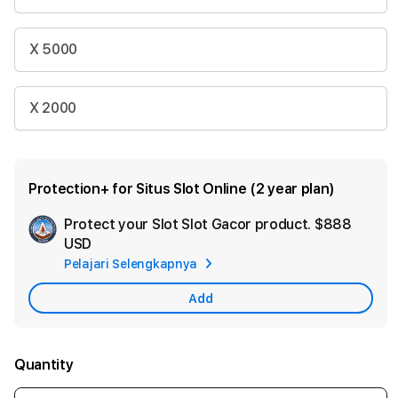
X 5000
X 2000
Protection+ for Situs Slot Online (2 year plan)
Protect your Slot Slot Gacor product.
$888
Ad
USD
App
Pelajari Selengkapnya
Car
Add
Quantity