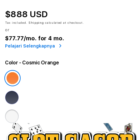
$888 USD
Tax included.
Shipping
calculated at checkout.
or
$77.77
/mo. for 4 mo.
Pelajari Selengkapnya
Color
- Cosmic Orange