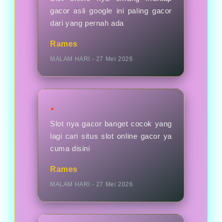
gacor asli google ini paling gacor
dari yang pernah ada
Rames
MALAM HARI - 27 Mei 2026
★
Slot nya gacor banget cocok yang
lagi cari situs slot online gacor ya
cuma disini
Rames
MALAM HARI - 27 Mei 2026