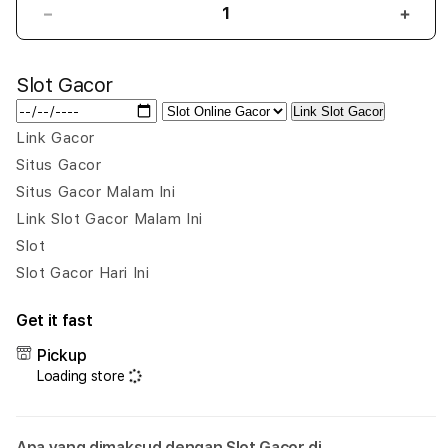
Decrease
Incr
quantity
quant
for
for
Slot Gacor
GRAND77BET:
GRA
Bandar
Band
Link Slot Gacor
Link
Link
Link Gacor
Situs
Situs
Situs Gacor
Slot
Slot
Online
Onlin
Situs Gacor Malam Ini
Gacor
Gaco
Link Slot Gacor Malam Ini
Malam
Mala
Slot
Ini
Ini
Slot Gacor Hari Ini
Terbaru
Terb
No
No
1
1
Get it fast
SeIndonesia
SeIn
Pickup
Loading store
Apa yang dimaksud dengan Slot Gacor di