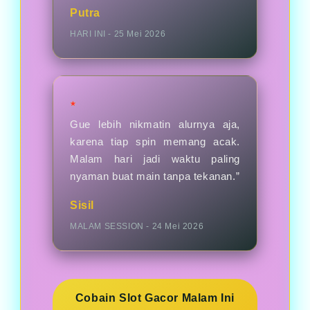
Putra
HARI INI - 25 Mei 2026
★
Gue lebih nikmatin alurnya aja,
karena tiap spin memang acak.
Malam hari jadi waktu paling
nyaman buat main tanpa tekanan.”
Sisil
MALAM SESSION - 24 Mei 2026
Cobain Slot Gacor Malam Ini