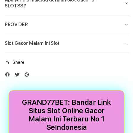
SLOT88?
PROVIDER
Slot Gacor Malam Ini Slot
Share
GRAND77BET: Bandar Link
Situs Slot Online Gacor
Malam Ini Terbaru No 1
SeIndonesia