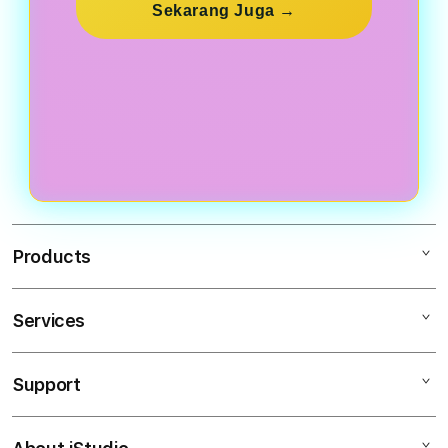
Sekarang Juga →
Products
Services
Slot Online
Slot Online Online
Support
AppleCare+
Slot Gacor
Corporate
Slot Gacor Malam Ini Slot