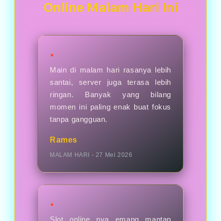
halaman deposit atau pusat bantuan.
Online Malam Hari Ini
★
Main di malam hari rasanya lebih
santai, server juga terasa lebih
ringan. Banyak yang bilang
momen ini paling enak buat fokus
tanpa gangguan.
Rames
MALAM HARI - 27 Mei 2026
★
Slot online nya emang mantap