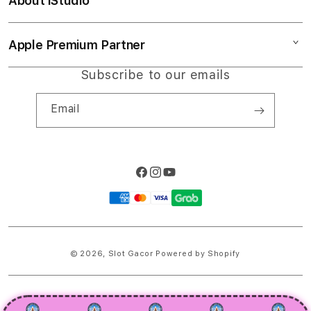
About iStudio
My Account
Slot Online Gacor
Situs Slot Online
Collection & Delivery
Elush Service Provider
Slot Gacor 2026
Apple Premium Partner
About Us
Returns & Exchanges
Financing Options
Slot Online Gacor
Find an iStudio near you
Subscribe to our emails
Contact Us
Trade-in
Slot Gacor Malam Ini Slot
Why Shop at iStudio
FAQ
Email
Travellers Reservation
Elush Corporate Website
Privacy Policy
Site Terms of Use
Facebook
Instagram
YouTube
Payment
methods
© 2026,
Slot Gacor
Powered by Shopify
PRICES INCLUDE 9% GST BUT EXCLUDE SHIPPING COSTS.