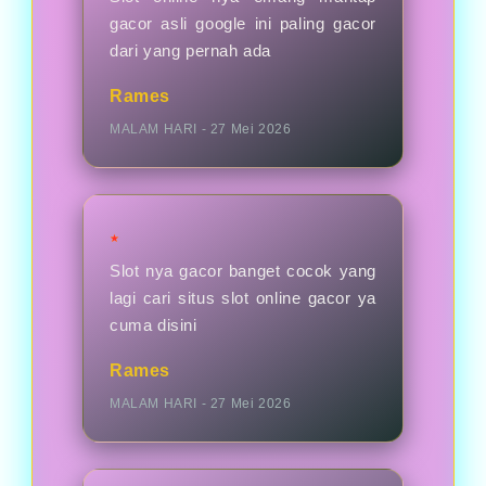
gacor asli google ini paling gacor
dari yang pernah ada
Rames
MALAM HARI - 27 Mei 2026
★
Slot nya gacor banget cocok yang
lagi cari situs slot online gacor ya
cuma disini
Rames
MALAM HARI - 27 Mei 2026