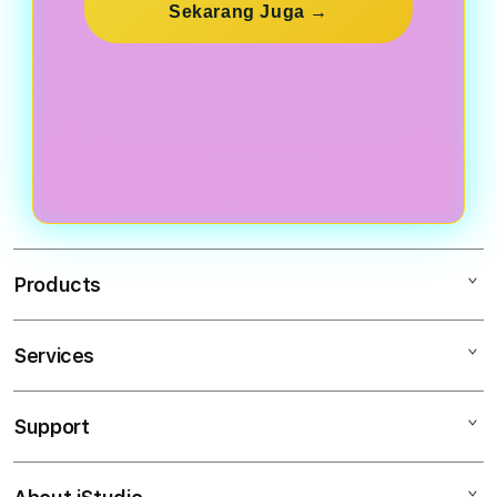
Sekarang Juga →
Products
Services
Slot Online
Slot Online Online
Support
AppleCare+
Slot Gacor
Corporate
Slot Gacor Malam Ini Slot