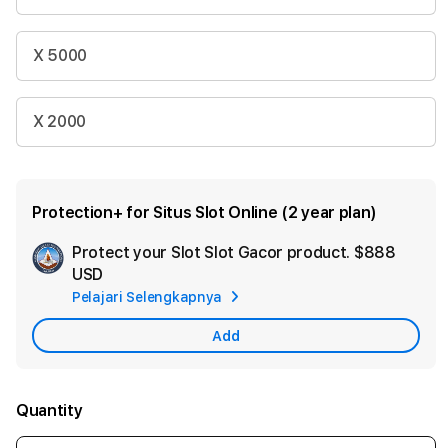
X 5000
X 2000
Protection+ for Situs Slot Online (2 year plan)
Protect your Slot Slot Gacor product.
$888
Ad
USD
App
Pelajari Selengkapnya
Car
Add
Quantity