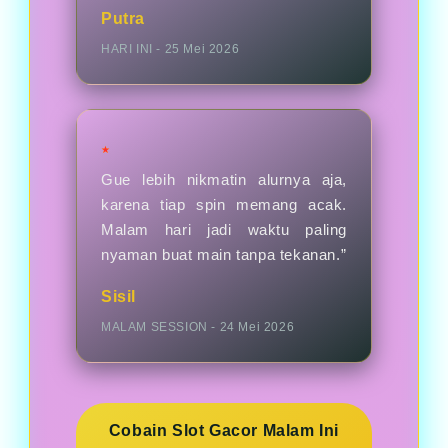
Putra
HARI INI - 25 Mei 2026
★
Gue lebih nikmatin alurnya aja,
karena tiap spin memang acak.
Malam hari jadi waktu paling
nyaman buat main tanpa tekanan.”
Sisil
MALAM SESSION - 24 Mei 2026
Cobain Slot Gacor Malam Ini