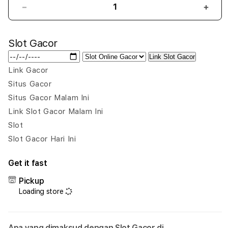
Decrease
Incr
quantity
quant
for
for
Slot Gacor
GRAND77BET:
GRA
Bandar
Band
Link Slot Gacor
Link
Link
Link Gacor
Situs
Situs
Situs Gacor
Slot
Slot
Online
Onlin
Situs Gacor Malam Ini
Gacor
Gaco
Link Slot Gacor Malam Ini
Malam
Mala
Slot
Ini
Ini
Slot Gacor Hari Ini
Terbaru
Terb
No
No
1
1
Get it fast
SeIndonesia
SeIn
Pickup
Loading store
Apa yang dimaksud dengan Slot Gacor di