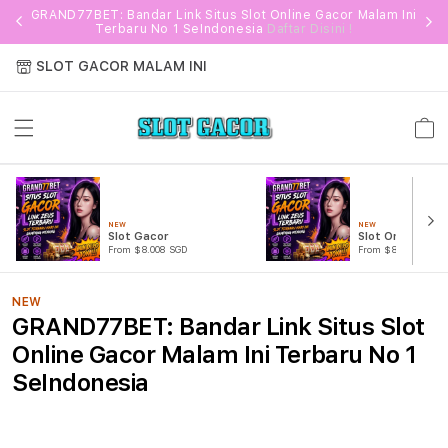
GRAND77BET: Bandar Link Situs Slot Online Gacor Malam Ini
Terbaru No 1 SeIndonesia
Daftar Disini !
SLOT GACOR MALAM INI
Cart
NEW
NEW
Slot Gacor
Slot Online GA
From $8.008 SGD
From $807.77 SGD
NEW
GRAND77BET: Bandar Link Situs Slot
Online Gacor Malam Ini Terbaru No 1
SeIndonesia