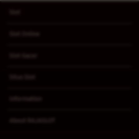
Buka
Footer Navigation
Slot
Buka
Slot Online
Buka
Slot Gacor
Buka
Situs Slot
Buka
Information
Buka
About RAJASLOT