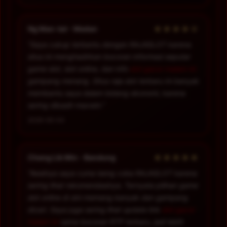
★★★★☆
Ng Man-tat - Medan
“Saya cukup terbantu dengan RAJASLOT karena
situs ini menghadirkan bocoran informasi seputar
game slot, slot online, dan info
slot gacor malam ini
gampang menang. Situs raja slot terbaru ini banyak
membantu saya dalam bidang ekonomi, karena
sering dikasih maxwin.”
2026-06-04
★★★★★
Cheng Lik Min - Bandung
“Awalnya saya cuma iseng coba RAJASLOT karena
sering lihat rekomendasinya. Ternyata pilihan game
slot online di sini memang banyak dan gampang
dicari. Saya juga sering lihat update link
slot gacor
malam ini
sama bocoran RTP terbaru, jadi lebih