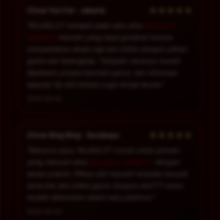
★★★★★
Chow Yun Fat - Jakarta
“RAJASLOT menjadi salah satu situs
slot gacor
malam ini
maxwin yang saya gunakan karena
menyediakan akses raja slot online dengan pilihan
game slot terlengkap. Tampilan situsnya mudah
dipahami, proses bermain gacor, dan informasi
seputar rtp slot terbaru juga tersaji akurat.”
2026-06-02
★★★★★
Chow Sing Sing - Surabaya
“Menurut saya, RAJASLOT cocok untuk pemain
yang mencari situs
slot gacor malam ini
dengan
akses praktis. Pilihan slot maxwin tersedia banyak
serta link slot online gacor maupun slot777 resmi
mudah ditemukan dalam satu platform.”
2026-06-03