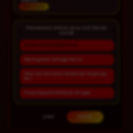
Platform
Multi-Device
PENAWARAN SPESIAL RAJA SLOT ONLINE
GACOR
BONUS NEW MEMBER 100%
Rtp Pragmatic Tertinggi Hari Ini
Situs Judi Slot Online Terbaik Dan Terpercaya
No 1
Proses Deposit & Withdraw Tercepat
LOGIN
DAFTAR