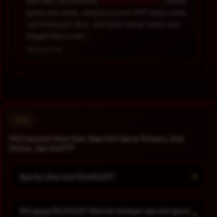
bisa lihat rekomendasi
slot gacor malam ini
, pilihan
game slot online, sampai bocoran RTP tanpa perlu
cari di banyak situs. Jadi lebih hemat waktu dan
tinggal fokus main.”
2026-06-09
FAQ
FAQ Seputar Situs Slot, Raja Slot Gacor Terbaru, Slot
Online, dan Slot777
+
Apa itu situs slot RAJASLOT?
Mengapa RAJASLOT dikenal sebagai raja slot gacor
+