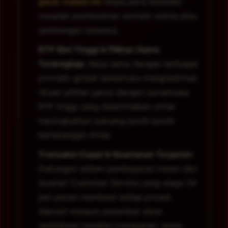
gacor malam ini
tanpa perlu khawatir
masalah pemblokiran domain utama atau
sambungan terputus.
RTP Slot Tinggi & Pilihan Game
Terlengkap:
Kerja sama dengan berbagai
provider global terkemuka menghadirkan
ribuan pilihan game dengan persentase
RTP tinggi yang dioptimalkan untuk
meningkatkan peluang pundi-pundi
kemenangan Anda.
Transaksi Cepat & Keamanan Terjamin:
Dukungan sistem pembayaran instan dan
layanan
Customer Service
yang siaga 24
jam penuh membuat setiap proses
deposit maupun penarikan dana
(
withdraw
) berjalan transparan, aman,