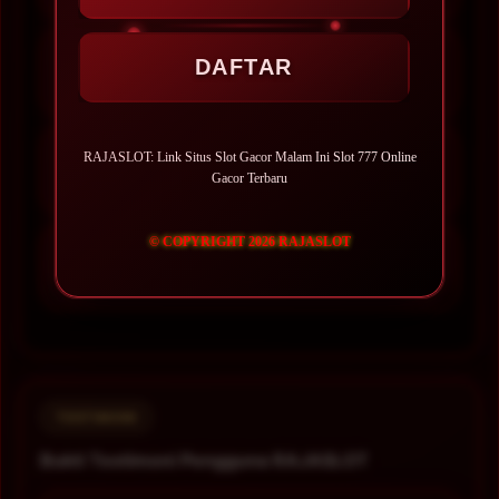
MINIMAL DEPOSIT
DAFTAR
10.000 Ribu
MINIMAL WITHDRAW
RAJASLOT: Link Situs Slot Gacor Malam Ini Slot 777 Online
25.000 Ribu
Gacor Terbaru
© COPYRIGHT 2026 RAJASLOT
LAYANAN SUPPORT
24/7
TESTIMONI
Bukti Testimoni Pengguna RAJASLOT