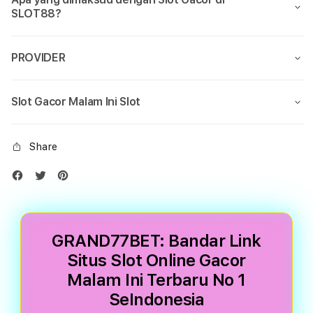
SLOT88?
PROVIDER
Slot Gacor Malam Ini Slot
Share
GRAND77BET: Bandar Link
Situs Slot Online Gacor
Malam Ini Terbaru No 1
SeIndonesia