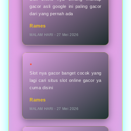
gacor asli google ini paling gacor
dari yang pernah ada
Rames
MALAM HARI - 27 Mei 2026
★
Slot nya gacor banget cocok yang
lagi cari situs slot online gacor ya
cuma disini
Rames
MALAM HARI - 27 Mei 2026