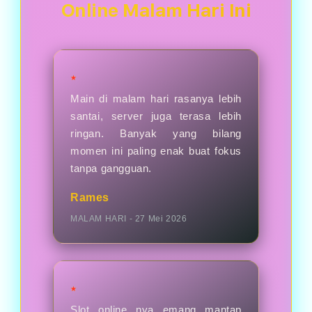
halaman deposit atau pusat bantuan.
Online Malam Hari Ini
★
Main di malam hari rasanya lebih
santai, server juga terasa lebih
ringan. Banyak yang bilang
momen ini paling enak buat fokus
tanpa gangguan.
Rames
MALAM HARI - 27 Mei 2026
★
Slot online nya emang mantap