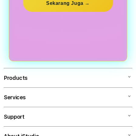
Sekarang Juga →
Products
Services
Slot Online
Slot Online Online
Support
AppleCare+
Slot Gacor
Corporate
Slot Gacor Malam Ini Slot