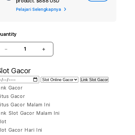
product.
$888 USD
Apple
Pelajari Selengkapnya
Care
uantity
Decrease
Increase
quantity
quantity
for
for
Slot Gacor
GRAND77BET:
GRAND77BET:
Bandar
Bandar
Link Slot Gacor
Link
Link
ink Gacor
Situs
Situs
Slot
Slot
itus Gacor
Online
Online
itus Gacor Malam Ini
Gacor
Gacor
ink Slot Gacor Malam Ini
Malam
Malam
Ini
Ini
lot
Terbaru
Terbaru
lot Gacor Hari Ini
No
No