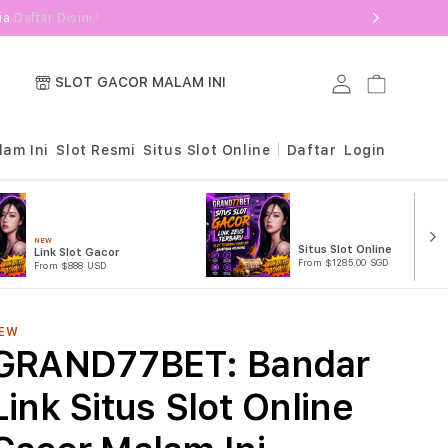
sia
Daftar Disini !
SLOT GACOR MALAM INI
Log in
Cart
lam Ini
Slot Resmi
Situs Slot Online
Daftar
Login
NEW
Situs Slot Online
Link Slot Gacor
From $1285.00 SGD
From $888 USD
EW
GRAND77BET: Bandar
Link Situs Slot Online