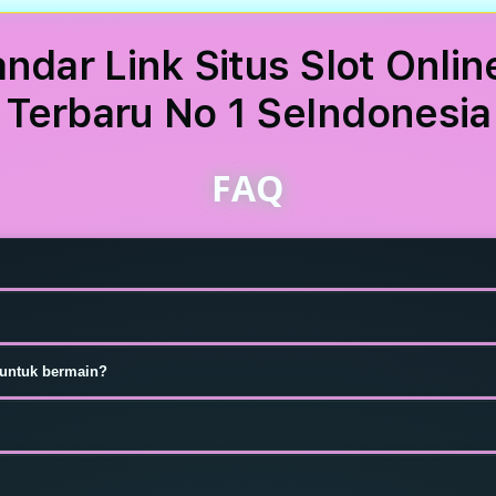
in
modal
ar Link Situs Slot Onlin
Terbaru No 1 SeIndonesia
FAQ
nline gacor malam hari ini terbaru nomor 1 seindon
n sesuai formulir, kemudian lakukan verifikasi apabila 
 untuk bermain?
na suasana lebih tenang dan minim gangguan. Namu
 berdasarkan waktu tertentu.
tphone Android, iPhone, tablet, maupun komputer tanp