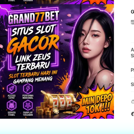
Open
media
G
7
in
modal
A
S
P
S
Open
media
9