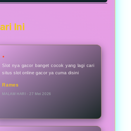
dilihat pada halaman deposit atau pusat
ri Ini
★
Slot nya gacor banget cocok yang lagi cari
situs slot online gacor ya cuma disini
Rames
MALAM HARI - 27 Mei 2026