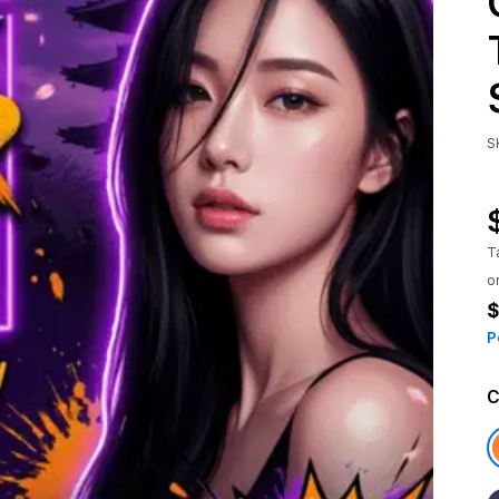
S
T
o
$
P
C