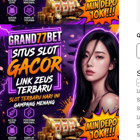
Open
media
Q
5
in
modal
L
S
S
L
S
S