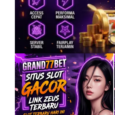
Open
media
1
in
modal