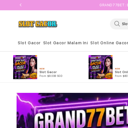
GRAND77BET: Ba
Slot Gacor
Slot Gacor Malam Ini
Slot Online Gaco
NEW
NEW
Slot Gacor
Slot On
From $8.008 SGD
From $80
Skip to
product
information