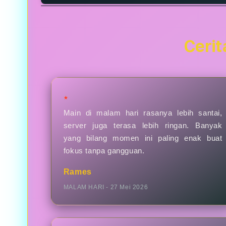
Minimal deposit mengikuti ketentuan ya
bantuan.
Cerit
★
Main di malam hari rasanya lebih santai,
server juga terasa lebih ringan. Banyak
yang bilang momen ini paling enak buat
fokus tanpa gangguan.
Rames
MALAM HARI - 27 Mei 2026