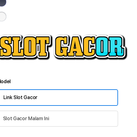
odel
Link Slot Gacor
Slot Gacor Malam Ini