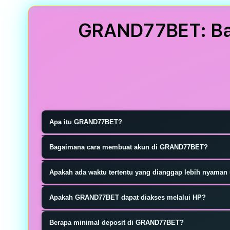
in
modal
GRAND77BET: Band
Apa itu GRAND77BET?
GRAND77BET website resmi bandar slot o
Bagaimana cara membuat akun di GRAND77BET?
menuju slot gacor 2026.
Pilih menu Daftar, isi data yang diperluka
Apakah ada waktu tertentu yang dianggap lebih nyaman
digunakan untuk masuk ke platform.
Sebagian orang memilih malam hari kare
Apakah GRAND77BET dapat diakses melalui HP?
perbedaan khusus yang memengaruhi hasil
Ya. GRAND77BET dapat diakses melalui smar
Berapa minimal deposit di GRAND77BET?