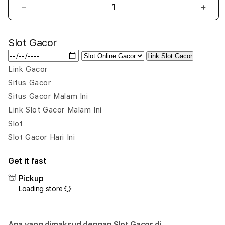
Decrease
Incr
quantity
quant
for
for
Slot Gacor
GRAND77BET:
GRA
Bandar
Band
Link Slot Gacor
Link
Link
Link Gacor
Situs
Situs
Situs Gacor
Slot
Slot
Online
Onlin
Situs Gacor Malam Ini
Gacor
Gaco
Link Slot Gacor Malam Ini
Malam
Mala
Slot
Ini
Ini
Slot Gacor Hari Ini
Terbaru
Terb
No
No
1
1
Get it fast
SeIndonesia
SeIn
Pickup
Loading store
Apa yang dimaksud dengan Slot Gacor di