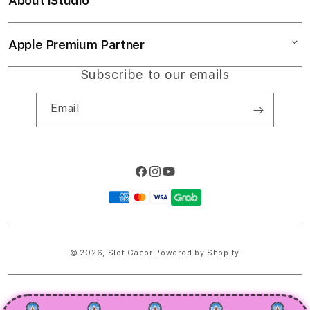
About iStudio
My Account
Slot Online Gacor
Situs Slot Online
Collection & Delivery
Elush Service Provider
Slot Gacor 2026
Apple Premium Partner
About Us
Returns & Exchanges
Financing Options
Slot Online Gacor
Find an iStudio near you
Subscribe to our emails
Contact Us
Trade-in
Slot Gacor Malam Ini Slot
Why Shop at iStudio
FAQ
Email
Travellers Reservation
Elush Corporate Website
Privacy Policy
Site Terms of Use
Facebook
Instagram
YouTube
Payment
methods
© 2026,
Slot Gacor
Powered by Shopify
PRICES INCLUDE 9% GST BUT EXCLUDE SHIPPING COSTS.