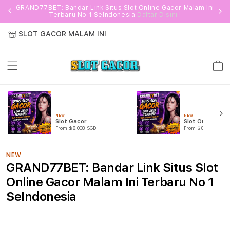
GRAND77BET: Bandar Link Situs Slot Online Gacor Malam Ini
Terbaru No 1 SeIndonesia
Daftar Disini !
SLOT GACOR MALAM INI
Cart
NEW
NEW
Slot Gacor
Slot Online GA
From $8.008 SGD
From $807.77 SGD
NEW
GRAND77BET: Bandar Link Situs Slot
Online Gacor Malam Ini Terbaru No 1
SeIndonesia