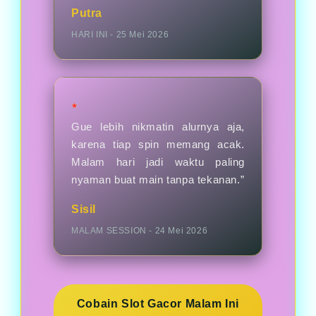
Putra
HARI INI - 25 Mei 2026
★
Gue lebih nikmatin alurnya aja,
karena tiap spin memang acak.
Malam hari jadi waktu paling
nyaman buat main tanpa tekanan.”
Sisil
MALAM SESSION - 24 Mei 2026
Cobain Slot Gacor Malam Ini