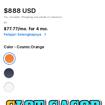
$888 USD
Tax included.
Shipping
calculated at checkout.
or
$77.77
/mo. for 4 mo.
Pelajari Selengkapnya
Color
- Cosmic Orange