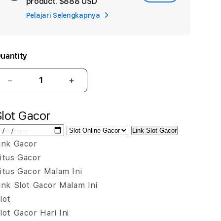
product.
$888 USD
Apple
Pelajari Selengkapnya
Care
uantity
Decrease
Increase
quantity
quantity
for
for
Slot Gacor
GRAND77BET:
GRAND77BET:
Bandar
Bandar
Link Slot Gacor
Link
Link
ink Gacor
Situs
Situs
Slot
Slot
itus Gacor
Online
Online
itus Gacor Malam Ini
Gacor
Gacor
ink Slot Gacor Malam Ini
Malam
Malam
Ini
Ini
lot
Terbaru
Terbaru
lot Gacor Hari Ini
No
No