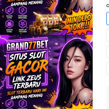
C
Open
media
3
in
modal