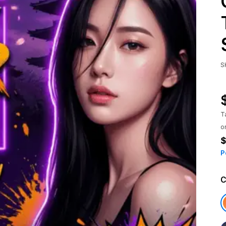
S
T
o
$
P
C