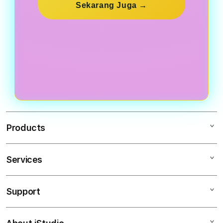
Sekarang Juga →
Products
Services
Slot Online
Slot Online Online
Support
AppleCare+
Slot Gacor
Corporate
Slot Gacor Malam Ini Slot