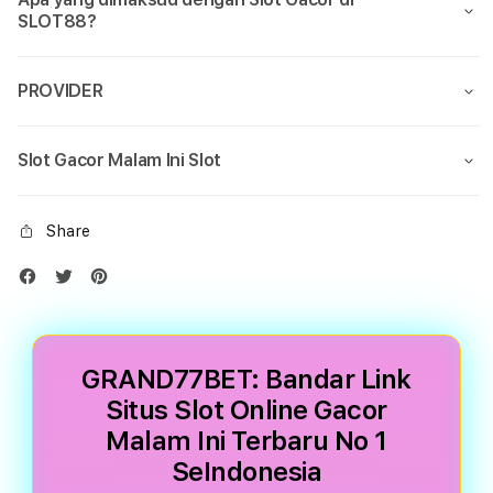
SLOT88?
PROVIDER
Slot Gacor Malam Ini Slot
Share
GRAND77BET: Bandar Link
Situs Slot Online Gacor
Malam Ini Terbaru No 1
SeIndonesia