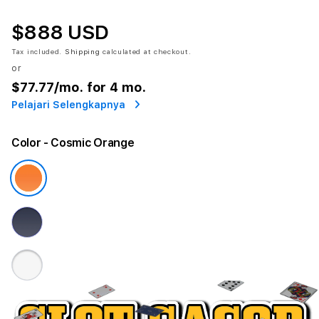
$888 USD
Tax included.
Shipping
calculated at checkout.
or
$77.77
/mo. for 4 mo.
Pelajari Selengkapnya
Color
- Cosmic Orange