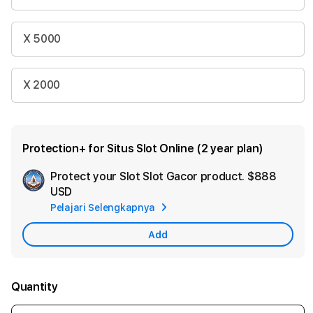
X 5000
X 2000
Protection+ for Situs Slot Online (2 year plan)
Protect your Slot Slot Gacor product.
$888
Ad
USD
App
Pelajari Selengkapnya
Car
Add
Quantity