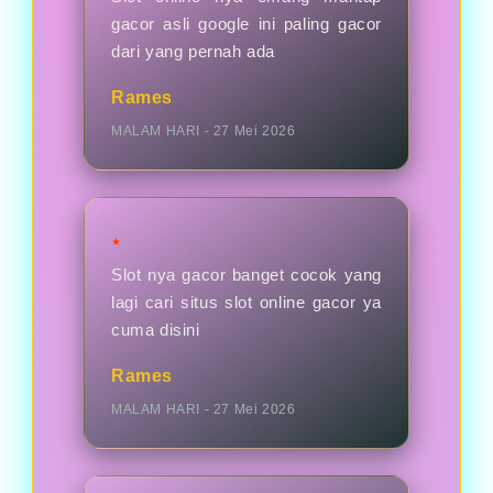
gacor asli google ini paling gacor
dari yang pernah ada
Rames
MALAM HARI - 27 Mei 2026
★
Slot nya gacor banget cocok yang
lagi cari situs slot online gacor ya
cuma disini
Rames
MALAM HARI - 27 Mei 2026