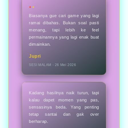
★★
Biasanya gue cari game yang lagi
ramai dibahas. Bukan soal pasti
menang, tapi lebih ke feel
permainannya yang lagi enak buat
dimainkan.
Jupri
SESI MALAM - 26 Mei 2026
Kadang hasilnya naik turun, tapi
kalau dapet momen yang pas,
sensasinya beda. Yang penting
tetap santai dan gak over
berharap.