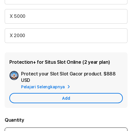
X 5000
X 2000
Protection+ for Situs Slot Online (2 year plan)
Protect your Slot Slot Gacor product.
$888
Ad
USD
App
Pelajari Selengkapnya
Car
Add
Quantity