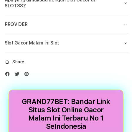
SLOT88?
PROVIDER
Slot Gacor Malam Ini Slot
Share
GRAND77BET: Bandar Link
Situs Slot Online Gacor
Malam Ini Terbaru No 1
SeIndonesia