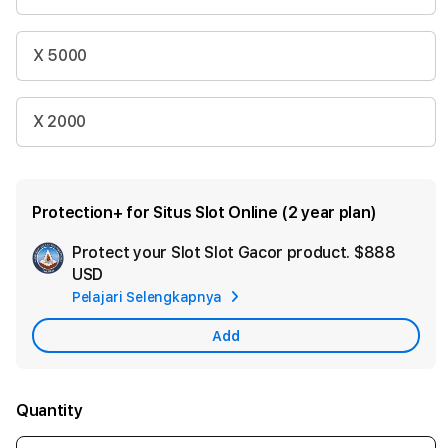
X 5000
X 2000
Protection+ for Situs Slot Online (2 year plan)
Protect your Slot Slot Gacor product.
$888
Ad
USD
App
Pelajari Selengkapnya
Car
Add
Quantity