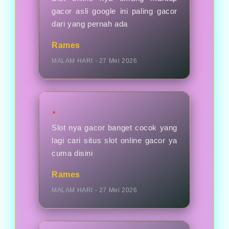
gacor asli google ini paling gacor
dari yang pernah ada
Rames
MALAM HARI - 27 Mei 2026
★
Slot nya gacor banget cocok yang
lagi cari situs slot online gacor ya
cuma disini
Rames
MALAM HARI - 27 Mei 2026