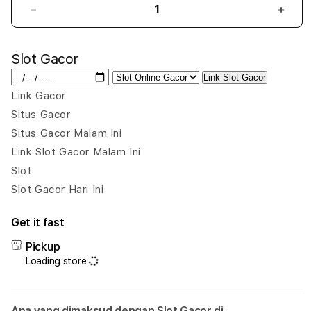
Decrease
Incr
quantity
quant
for
for
Slot Gacor
GRAND77BET:
GRA
Bandar
Band
Link Slot Gacor
Link
Link
Link Gacor
Situs
Situs
Situs Gacor
Slot
Slot
Online
Onlin
Situs Gacor Malam Ini
Gacor
Gaco
Link Slot Gacor Malam Ini
Malam
Mala
Slot
Ini
Ini
Slot Gacor Hari Ini
Terbaru
Terb
No
No
1
1
Get it fast
SeIndonesia
SeIn
Pickup
Loading store
Apa yang dimaksud dengan Slot Gacor di