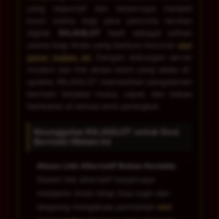
yang responsif dan terpercaya menjadi
kunci utama bagi para pencinta taruhan
digital.
RAJASLOT
hadir sebagai pilihan
utama bagi Anda yang berburu bocoran
slot
gacor malam ini
. Dengan dukungan server
modern dan link akses resmi yang selalu di-
update, RAJASLOT memastikan pengalaman
bermain berjalan mulus, cepat, dan bebas
hambatan di semua jenis perangkat.
Keunggulan RAJASLOT untuk Sesi
Bermain Malam Ini
Akses Link Alternatif Bebas Kendala:
Sistem link alternatif terpercaya
menjamin Anda tetap bisa
login
dan
langsung mengakses permainan
slot