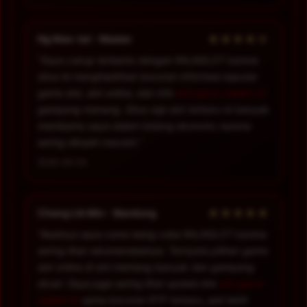
★★★★☆
Ng Man-tat - Medan
“Saya cukup terbantu dengan RAJASLOT karena
situs ini menghadirkan bocoran informasi seputar
game slot, slot online, dan info
slot gacor malam ini
gampang menang. Situs raja slot terbaru ini banyak
membantu saya dalam bidang ekonomi, karena
sering dikasih maxwin.”
2026-06-04
★★★★★
Cheng Lik Min - Bandung
“Awalnya saya cuma iseng coba RAJASLOT karena
sering lihat rekomendasinya. Ternyata pilihan game
slot online di sini memang banyak dan gampang
dicari. Saya juga sering lihat update link
slot gacor
malam ini
sama bocoran RTP terbaru, jadi lebih