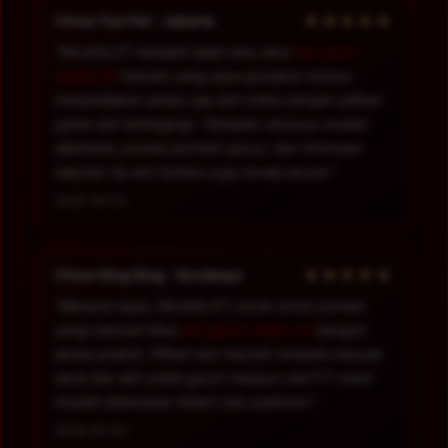
★★★★★
Chow Yun Fat - Jakarta
“RAJASLOT menjadi salah satu situs
slot gacor
malam ini
maxwin yang saya gunakan karena
menyediakan akses raja slot online dengan pilihan
game slot terlengkap. Tampilan situsnya mudah
dipahami, proses bermain gacor, dan informasi
seputar rtp slot terbaru juga tersaji akurat.”
2026-06-02
★★★★★
Chow Sing Sing - Surabaya
“Menurut saya, RAJASLOT cocok untuk pemain
yang mencari situs
slot gacor malam ini
dengan
akses praktis. Pilihan slot maxwin tersedia banyak
serta link slot online gacor maupun slot777 resmi
mudah ditemukan dalam satu platform.”
2026-06-03