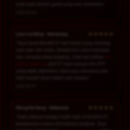
enak buat nentuin game yang mau dimainkan.”
2026-06-05
★★★★★
Leon Lai Ming - Semarang
“Saya kenal RAJASLOT dari teman yang memang
hobi main slot online. Setelah ikut coba beberapa
hari, ternyata isinya lengkap, mulai dari pilihan
slot
gacor malam ini
, slot777 resmi sampai info RTP
yang selalu diperbarui. Buat saya semuanya jadi
lebih mudah dicari dalam satu tempat.”
2026-06-07
★★★★★
Wong Fei Hung - Makassar
“Kalau ditanya kenapa masih main di RAJASLOT,
jawabannya karena informasinya lengkap. Saya