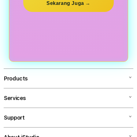
Sekarang Juga →
Products
Services
Slot Online
Slot Online Online
Support
AppleCare+
Slot Gacor
Corporate
Slot Gacor Malam Ini Slot