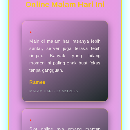
halaman deposit atau pusat bantuan.
Online Malam Hari Ini
★
Main di malam hari rasanya lebih
santai, server juga terasa lebih
ringan. Banyak yang bilang
momen ini paling enak buat fokus
tanpa gangguan.
Rames
MALAM HARI - 27 Mei 2026
★
Slot online nya emang mantap