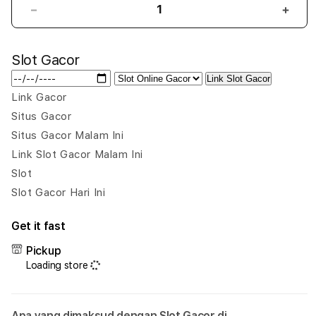
Decrease
Incr
quantity
quant
for
for
Slot Gacor
GRAND77BET:
GRA
Bandar
Band
Link Slot Gacor
Link
Link
Link Gacor
Situs
Situs
Situs Gacor
Slot
Slot
Online
Onlin
Situs Gacor Malam Ini
Gacor
Gaco
Link Slot Gacor Malam Ini
Malam
Mala
Slot
Ini
Ini
Slot Gacor Hari Ini
Terbaru
Terb
No
No
1
1
Get it fast
SeIndonesia
SeIn
Pickup
Loading store
Apa yang dimaksud dengan Slot Gacor di