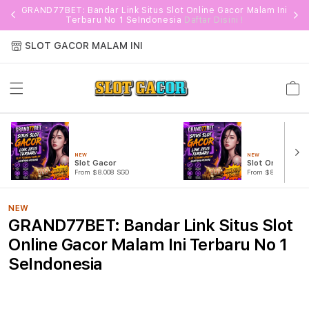
GRAND77BET: Bandar Link Situs Slot Online Gacor Malam Ini
Terbaru No 1 SeIndonesia
Daftar Disini !
SLOT GACOR MALAM INI
Cart
NEW
NEW
Slot Gacor
Slot Online GA
From $8.008 SGD
From $807.77 SGD
NEW
GRAND77BET: Bandar Link Situs Slot
Online Gacor Malam Ini Terbaru No 1
SeIndonesia