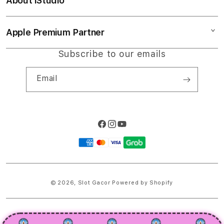
About iStudio
My Account
Slot Online Gacor
Situs Slot Online
Collection & Delivery
Elush Service Provider
Slot Gacor 2026
Apple Premium Partner
About Us
Returns & Exchanges
Financing Options
Slot Online Gacor
Find an iStudio near you
Subscribe to our emails
Contact Us
Trade-in
Slot Gacor Malam Ini Slot
Why Shop at iStudio
FAQ
Email
Travellers Reservation
Elush Corporate Website
Privacy Policy
Site Terms of Use
Facebook
Instagram
YouTube
Payment
methods
© 2026,
Slot Gacor
Powered by Shopify
PRICES INCLUDE 9% GST BUT EXCLUDE SHIPPING COSTS.