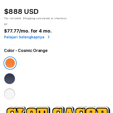
$888 USD
Tax included.
Shipping
calculated at checkout.
or
$77.77
/mo. for 4 mo.
Pelajari Selengkapnya
Color
- Cosmic Orange