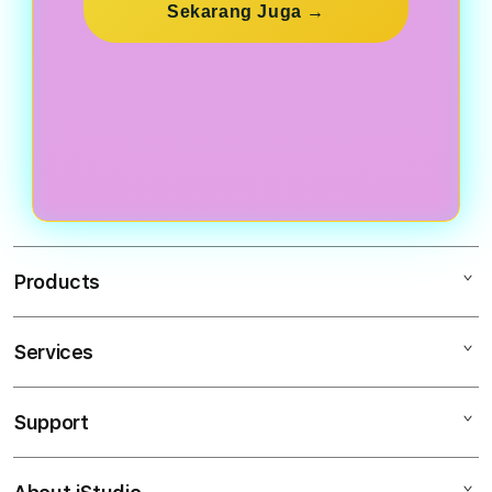
Sekarang Juga →
Products
Services
Slot Online
Slot Online Online
Support
AppleCare+
Slot Gacor
Corporate
Slot Gacor Malam Ini Slot