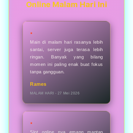
halaman deposit atau pusat bantuan.
Online Malam Hari Ini
★
Main di malam hari rasanya lebih
santai, server juga terasa lebih
ringan. Banyak yang bilang
momen ini paling enak buat fokus
tanpa gangguan.
Rames
MALAM HARI - 27 Mei 2026
★
Slot online nya emang mantap