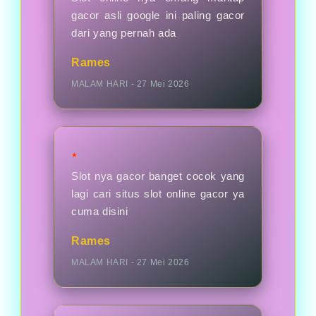
gacor asli google ini paling gacor
dari yang pernah ada
Rames
MALAM HARI - 27 Mei 2026
★
Slot nya gacor banget cocok yang
lagi cari situs slot online gacor ya
cuma disini
Rames
MALAM HARI - 27 Mei 2026