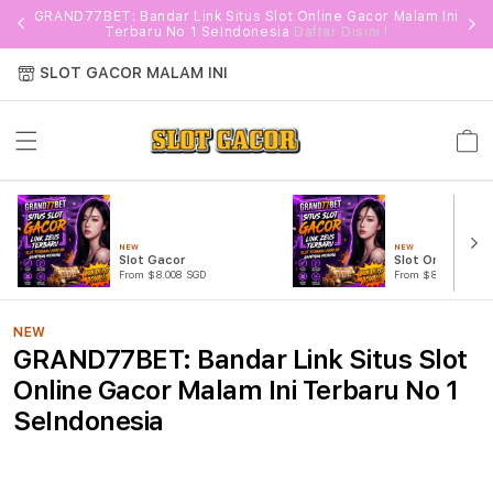
GRAND77BET: Bandar Link Situs Slot Online Gacor Malam Ini
Terbaru No 1 SeIndonesia
Daftar Disini !
SLOT GACOR MALAM INI
Cart
NEW
NEW
Slot Gacor
Slot Online GA
From $8.008 SGD
From $807.77 SGD
NEW
GRAND77BET: Bandar Link Situs Slot
Online Gacor Malam Ini Terbaru No 1
SeIndonesia