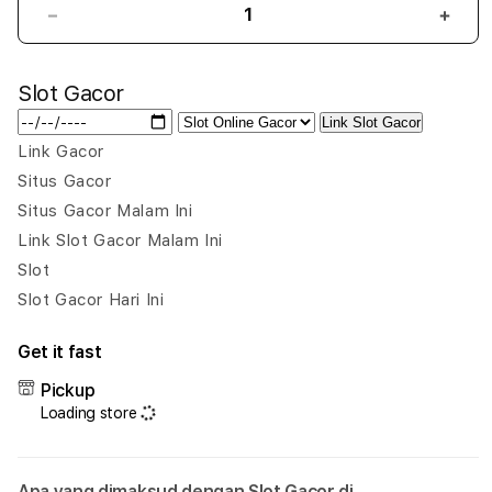
Decrease
Incr
quantity
quant
for
for
Slot Gacor
GRAND77BET:
GRA
Bandar
Band
Link Slot Gacor
Link
Link
Link Gacor
Situs
Situs
Situs Gacor
Slot
Slot
Online
Onlin
Situs Gacor Malam Ini
Gacor
Gaco
Link Slot Gacor Malam Ini
Malam
Mala
Slot
Ini
Ini
Slot Gacor Hari Ini
Terbaru
Terb
No
No
1
1
Get it fast
SeIndonesia
SeIn
Pickup
Loading store
Apa yang dimaksud dengan Slot Gacor di