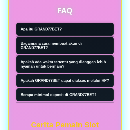
FAQ
Apa itu GRAND77BET?
GRAND77BET website resmi bandar
Bagaimana cara membuat akun di
slot online gacor malam hari ini
GRAND77BET?
terbaru nomor 1 seindonesia,
Pilih menu Daftar, isi data yang
Apakah ada waktu tertentu yang dianggap lebih
GRAND77BET menyediakan link resmi
diperlukan sesuai formulir, kemudian
nyaman untuk bermain?
menuju slot gacor 2026.
lakukan verifikasi apabila diminta.
Sebagian orang memilih malam hari
Apakah GRAND77BET dapat diakses melalui HP?
Setelah proses selesai, akun dapat
karena suasana lebih tenang dan
digunakan untuk masuk ke platform.
Ya. GRAND77BET dapat diakses
minim gangguan. Namun dari sisi
Berapa minimal deposit di GRAND77BET?
melalui smartphone Android, iPhone,
sistem permainan, tidak ada
Minimal deposit mengikuti ketentuan
tablet, maupun komputer tanpa
perbedaan khusus yang
yang berlaku pada platform.
perlu instalasi aplikasi tambahan.
memengaruhi hasil berdasarkan
Informasi terbaru dapat dilihat pada
Cerita Pemain Slot
waktu tertentu.