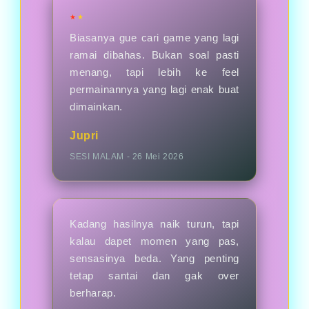
★★
Biasanya gue cari game yang lagi
ramai dibahas. Bukan soal pasti
menang, tapi lebih ke feel
permainannya yang lagi enak buat
dimainkan.
Jupri
SESI MALAM - 26 Mei 2026
Kadang hasilnya naik turun, tapi
kalau dapet momen yang pas,
sensasinya beda. Yang penting
tetap santai dan gak over
berharap.