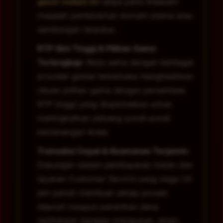
gacor malam ini
tanpa perlu khawatir
masalah pemblokiran domain utama atau
sambungan terputus.
RTP Slot Tinggi & Pilihan Game
Terlengkap:
Kerja sama dengan berbagai
provider global terkemuka menghadirkan
ribuan pilihan game dengan persentase
RTP tinggi yang dioptimalkan untuk
meningkatkan peluang pundi-pundi
kemenangan Anda.
Transaksi Cepat & Keamanan Terjamin:
Dukungan sistem pembayaran instan dan
layanan
Customer Service
yang siaga 24
jam penuh membuat setiap proses
deposit maupun penarikan dana
(
withdraw
) berjalan transparan, aman,