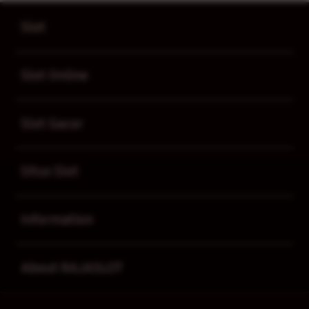
Buka
Footer Navigation
Slot
Buka
Slot Online
Buka
Slot Gacor
Buka
Situs Slot
Buka
Information
Buka
About RAJASLOT