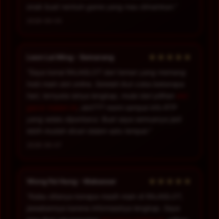
enak buat nentuin game yang mau dimainkan.”
2026-06-05
★★★★★
Leon Lai Ming - Semarang
“Saya kenal RAJASLOT dari teman yang memang
hobi main slot online. Setelah ikut coba beberapa
hari, ternyata isinya lengkap, mulai dari pilihan
slot
gacor malam ini
, slot777 resmi sampai info RTP
yang selalu diperbarui. Buat saya semuanya jadi
lebih mudah dicari dalam satu tempat.”
2026-06-07
★★★★★
Wong Fei Hung - Makassar
“Kalau ditanya kenapa masih main di RAJASLOT,
jawabannya karena informasinya lengkap. Saya