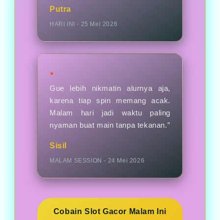
Putra
HARI INI - 25 Mei 2026
★
Gue lebih nikmatin alurnya aja,
karena tiap spin memang acak.
Malam hari jadi waktu paling
nyaman buat main tanpa tekanan.”
Sisil
MALAM SESSION - 24 Mei 2026
Cobain Slot Gacor Malam Ini