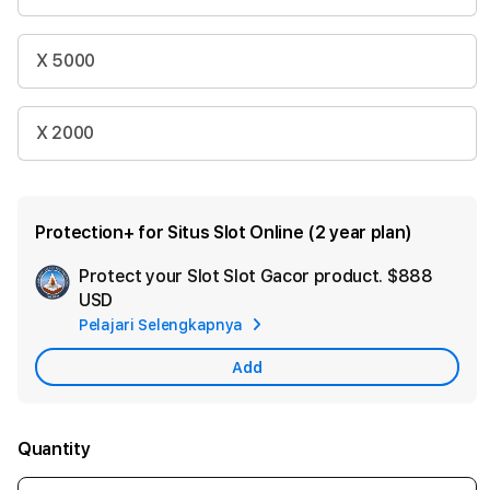
X 5000
X 2000
Protection+ for Situs Slot Online (2 year plan)
Protect your Slot Slot Gacor product.
$888
Ad
USD
App
Pelajari Selengkapnya
Car
Add
Quantity