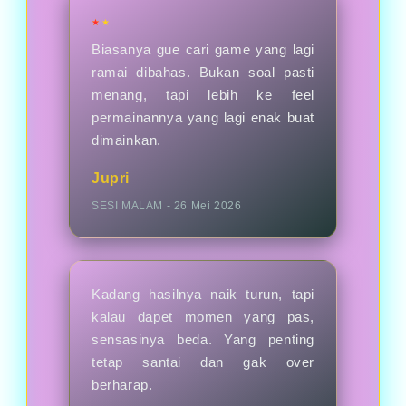
★★
Biasanya gue cari game yang lagi
ramai dibahas. Bukan soal pasti
menang, tapi lebih ke feel
permainannya yang lagi enak buat
dimainkan.
Jupri
SESI MALAM - 26 Mei 2026
Kadang hasilnya naik turun, tapi
kalau dapet momen yang pas,
sensasinya beda. Yang penting
tetap santai dan gak over
berharap.