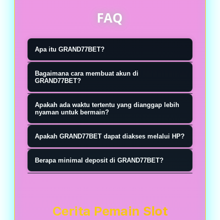
FAQ
Apa itu GRAND77BET?
GRAND77BET website resmi bandar
Bagaimana cara membuat akun di
slot online gacor malam hari ini
GRAND77BET?
terbaru nomor 1 seindonesia,
Pilih menu Daftar, isi data yang
Apakah ada waktu tertentu yang dianggap lebih
GRAND77BET menyediakan link resmi
diperlukan sesuai formulir, kemudian
nyaman untuk bermain?
menuju slot gacor 2026.
lakukan verifikasi apabila diminta.
Sebagian orang memilih malam hari
Apakah GRAND77BET dapat diakses melalui HP?
Setelah proses selesai, akun dapat
karena suasana lebih tenang dan
digunakan untuk masuk ke platform.
Ya. GRAND77BET dapat diakses
minim gangguan. Namun dari sisi
Berapa minimal deposit di GRAND77BET?
melalui smartphone Android, iPhone,
sistem permainan, tidak ada
Minimal deposit mengikuti ketentuan
tablet, maupun komputer tanpa
perbedaan khusus yang
yang berlaku pada platform.
perlu instalasi aplikasi tambahan.
memengaruhi hasil berdasarkan
Informasi terbaru dapat dilihat pada
Cerita Pemain Slot
waktu tertentu.