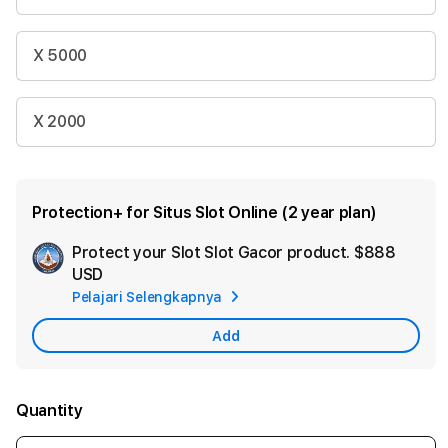
X 5000
X 2000
Protection+ for Situs Slot Online (2 year plan)
Protect your Slot Slot Gacor product.
$888
Ad
USD
App
Pelajari Selengkapnya
Car
Add
Quantity