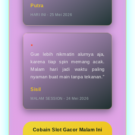
Putra
HARI INI - 25 Mei 2026
★
Gue lebih nikmatin alurnya aja,
karena tiap spin memang acak.
Malam hari jadi waktu paling
nyaman buat main tanpa tekanan.”
Sisil
MALAM SESSION - 24 Mei 2026
Cobain Slot Gacor Malam Ini