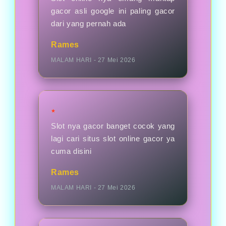
gacor asli google ini paling gacor
dari yang pernah ada
Rames
MALAM HARI - 27 Mei 2026
★
Slot nya gacor banget cocok yang
lagi cari situs slot online gacor ya
cuma disini
Rames
MALAM HARI - 27 Mei 2026