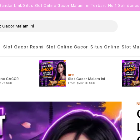
ndar Link Situs Slot Online Gacor Malam Ini Terbaru No 1 SeIndone
r
Slot Gacor Resmi
Slot Online Gacor
Situs Online
Slot Ma
NEW
line GACOR
Slot Gacor Malam Ini
7.77 SGD
From $752.00 SGD
N