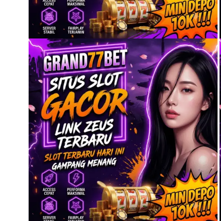
Open
media
4
in
modal