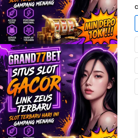
C
Open
media
3
in
modal