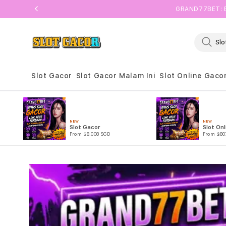
GRAND77BET: Ba
Slot Gacor
Slot Gacor Malam Ini
Slot Online Gaco
NEW
NEW
Slot Gacor
Slot On
From $8.008 SGD
From $80
Skip to
product
information