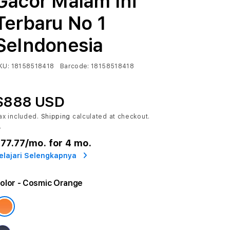
Gacor Malam Ini
Terbaru No 1
SeIndonesia
KU:
18158518418
Barcode:
18158518418
$888 USD
ax included.
Shipping
calculated at checkout.
r
77.77
/mo. for 4 mo.
elajari Selengkapnya
olor
- Cosmic Orange