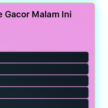
e Gacor Malam Ini
esia, GRAND77BET menyediakan link resmi
diminta. Setelah proses selesai, akun dapat
n dari sisi sistem permainan, tidak ada
a perlu instalasi aplikasi tambahan.