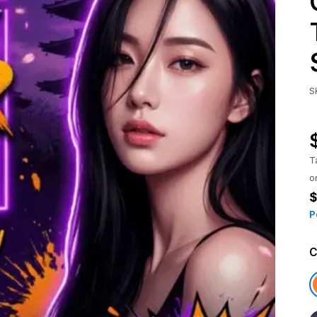
S
T
o
$
P
C