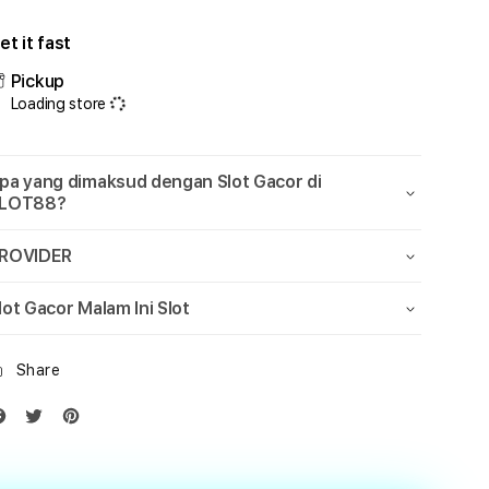
1
1
SeIndonesia
SeIndonesia
et it fast
Pickup
Loading store
pa yang dimaksud dengan Slot Gacor di
LOT88?
ROVIDER
lot Gacor Malam Ini Slot
Share