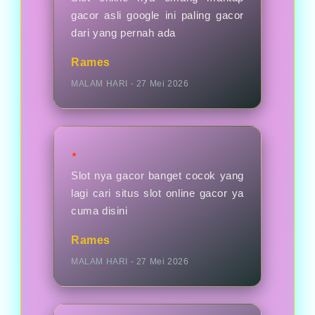
gacor asli google ini paling gacor
dari yang pernah ada
Rames
MALAM HARI - 27 Mei 2026
★
Slot nya gacor banget cocok yang
lagi cari situs slot online gacor ya
cuma disini
Rames
MALAM HARI - 27 Mei 2026