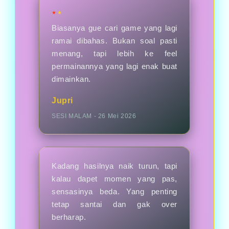
★★
Biasanya gue cari game yang lagi
ramai dibahas. Bukan soal pasti
menang, tapi lebih ke feel
permainannya yang lagi enak buat
dimainkan.
Jupri
SESI MALAM - 26 Mei 2026
Kadang hasilnya naik turun, tapi
kalau dapet momen yang pas,
sensasinya beda. Yang penting
tetap santai dan gak over
berharap.