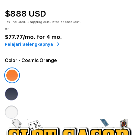
$888 USD
Tax included.
Shipping
calculated at checkout.
or
$77.77
/mo. for 4 mo.
Pelajari Selengkapnya
Color
- Cosmic Orange