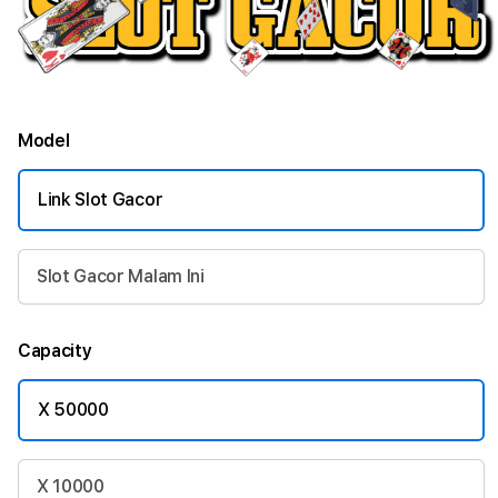
Model
Link Slot Gacor
Slot Gacor Malam Ini
Capacity
X 50000
X 10000