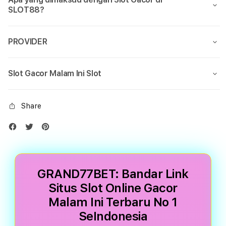
SLOT88?
PROVIDER
Slot Gacor Malam Ini Slot
Share
GRAND77BET: Bandar Link
Situs Slot Online Gacor
Malam Ini Terbaru No 1
SeIndonesia