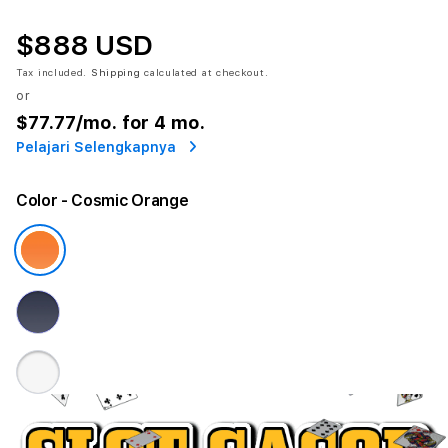
$888 USD
Tax included.
Shipping
calculated at checkout.
or
$77.77
/mo. for 4 mo.
Pelajari Selengkapnya
Color
- Cosmic Orange