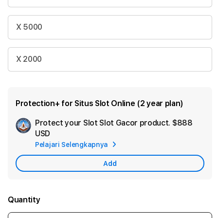
X 5000
X 2000
Protection+ for Situs Slot Online (2 year plan)
Protect your Slot Slot Gacor product.
$888
Ad
USD
App
Pelajari Selengkapnya
Car
Add
Quantity