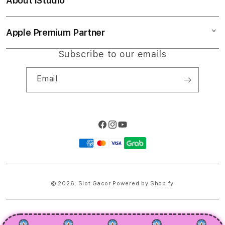
About iStudio
My Account
Slot Online Gacor
Situs Slot Online
Collection & Delivery
Elush Service Provider
Slot Gacor 2026
Apple Premium Partner
About Us
Returns & Exchanges
Financing Options
Slot Online Gacor
Find an iStudio near you
Subscribe to our emails
Contact Us
Trade-in
Slot Gacor Malam Ini Slot
Why Shop at iStudio
FAQ
Email
Travellers Reservation
Elush Corporate Website
Privacy Policy
Site Terms of Use
Facebook
Instagram
YouTube
Payment
methods
© 2026,
Slot Gacor
Powered by Shopify
PRICES INCLUDE 9% GST BUT EXCLUDE SHIPPING COSTS.