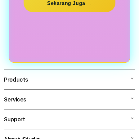
Sekarang Juga →
Products
Services
Slot Online
Slot Online Online
Support
AppleCare+
Slot Gacor
Corporate
Slot Gacor Malam Ini Slot