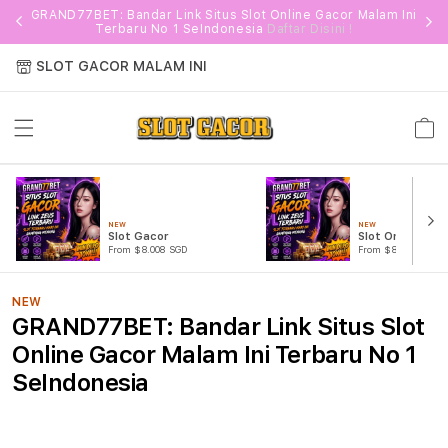
GRAND77BET: Bandar Link Situs Slot Online Gacor Malam Ini
Terbaru No 1 SeIndonesia
Daftar Disini !
SLOT GACOR MALAM INI
Cart
NEW
NEW
Slot Gacor
Slot Online GA
From $8.008 SGD
From $807.77 SGD
NEW
GRAND77BET: Bandar Link Situs Slot
Online Gacor Malam Ini Terbaru No 1
SeIndonesia