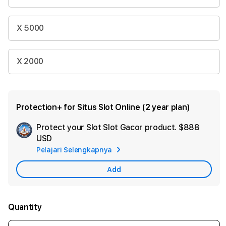
X 5000
X 2000
Protection+ for Situs Slot Online (2 year plan)
Protect your Slot Slot Gacor product.
$888
Ad
USD
App
Pelajari Selengkapnya
Car
Add
Quantity