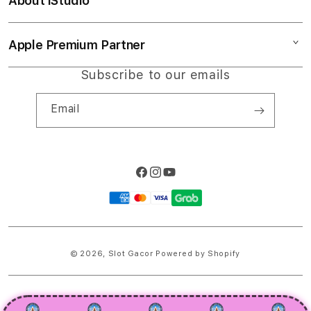
About iStudio
My Account
Slot Online Gacor
Situs Slot Online
Collection & Delivery
Elush Service Provider
Slot Gacor 2026
Apple Premium Partner
About Us
Returns & Exchanges
Financing Options
Slot Online Gacor
Find an iStudio near you
Subscribe to our emails
Contact Us
Trade-in
Slot Gacor Malam Ini Slot
Why Shop at iStudio
FAQ
Email
Travellers Reservation
Elush Corporate Website
Privacy Policy
Site Terms of Use
Facebook
Instagram
YouTube
Payment
methods
© 2026,
Slot Gacor
Powered by Shopify
PRICES INCLUDE 9% GST BUT EXCLUDE SHIPPING COSTS.