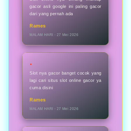
gacor asli google ini paling gacor
dari yang pernah ada
Rames
MALAM HARI - 27 Mei 2026
★
Slot nya gacor banget cocok yang
lagi cari situs slot online gacor ya
cuma disini
Rames
MALAM HARI - 27 Mei 2026