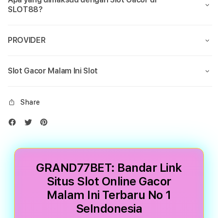
SLOT88?
PROVIDER
Slot Gacor Malam Ini Slot
Share
GRAND77BET: Bandar Link
Situs Slot Online Gacor
Malam Ini Terbaru No 1
SeIndonesia