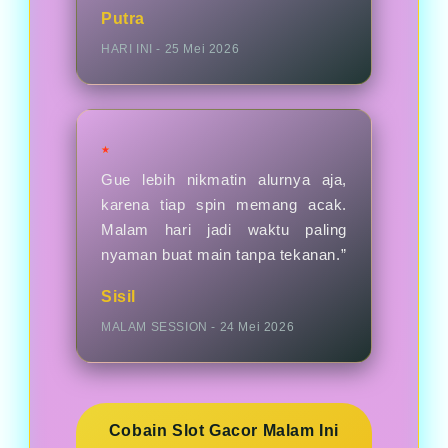
Putra
HARI INI - 25 Mei 2026
★
Gue lebih nikmatin alurnya aja,
karena tiap spin memang acak.
Malam hari jadi waktu paling
nyaman buat main tanpa tekanan.”
Sisil
MALAM SESSION - 24 Mei 2026
Cobain Slot Gacor Malam Ini