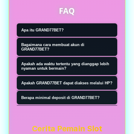
FAQ
Apa itu GRAND77BET?
GRAND77BET website resmi bandar
Bagaimana cara membuat akun di
slot online gacor malam hari ini
GRAND77BET?
terbaru nomor 1 seindonesia,
Pilih menu Daftar, isi data yang
Apakah ada waktu tertentu yang dianggap lebih
GRAND77BET menyediakan link resmi
diperlukan sesuai formulir, kemudian
nyaman untuk bermain?
menuju slot gacor 2026.
lakukan verifikasi apabila diminta.
Sebagian orang memilih malam hari
Apakah GRAND77BET dapat diakses melalui HP?
Setelah proses selesai, akun dapat
karena suasana lebih tenang dan
digunakan untuk masuk ke platform.
Ya. GRAND77BET dapat diakses
minim gangguan. Namun dari sisi
Berapa minimal deposit di GRAND77BET?
melalui smartphone Android, iPhone,
sistem permainan, tidak ada
Minimal deposit mengikuti ketentuan
tablet, maupun komputer tanpa
perbedaan khusus yang
yang berlaku pada platform.
perlu instalasi aplikasi tambahan.
memengaruhi hasil berdasarkan
Informasi terbaru dapat dilihat pada
Cerita Pemain Slot
waktu tertentu.