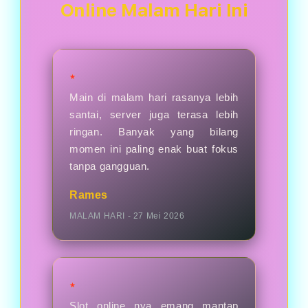
halaman deposit atau pusat bantuan.
Online Malam Hari Ini
★
Main di malam hari rasanya lebih
santai, server juga terasa lebih
ringan. Banyak yang bilang
momen ini paling enak buat fokus
tanpa gangguan.
Rames
MALAM HARI - 27 Mei 2026
★
Slot online nya emang mantap