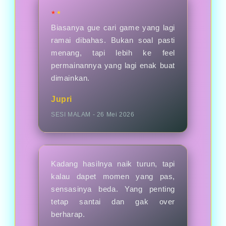
★★
Biasanya gue cari game yang lagi
ramai dibahas. Bukan soal pasti
menang, tapi lebih ke feel
permainannya yang lagi enak buat
dimainkan.
Jupri
SESI MALAM - 26 Mei 2026
Kadang hasilnya naik turun, tapi
kalau dapet momen yang pas,
sensasinya beda. Yang penting
tetap santai dan gak over
berharap.