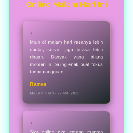
halaman deposit atau pusat bantuan.
Online Malam Hari Ini
★
Main di malam hari rasanya lebih
santai, server juga terasa lebih
ringan. Banyak yang bilang
momen ini paling enak buat fokus
tanpa gangguan.
Rames
MALAM HARI - 27 Mei 2026
★
Slot online nya emang mantap