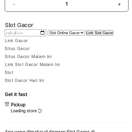
Decrease
Incr
quantity
quant
for
for
Slot Gacor
GRAND77BET:
GRA
Bandar
Band
Link Slot Gacor
Link
Link
Link Gacor
Situs
Situs
Situs Gacor
Slot
Slot
Online
Onlin
Situs Gacor Malam Ini
Gacor
Gaco
Link Slot Gacor Malam Ini
Malam
Mala
Slot
Ini
Ini
Slot Gacor Hari Ini
Terbaru
Terb
No
No
1
1
Get it fast
SeIndonesia
SeIn
Pickup
Loading store
Apa yang dimaksud dengan Slot Gacor di