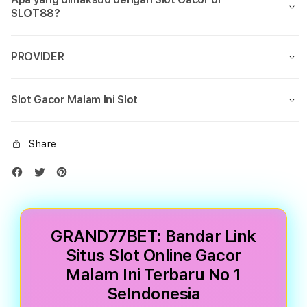
SLOT88?
PROVIDER
Slot Gacor Malam Ini Slot
Share
GRAND77BET: Bandar Link
Situs Slot Online Gacor
Malam Ini Terbaru No 1
SeIndonesia