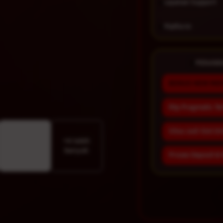
Layanan Support
Platform
PENAWA
BONUS NEW ME
Rtp Pragmatic Ter
Situs Judi Slot O
+4 lebih
banyak
Proses Deposit &