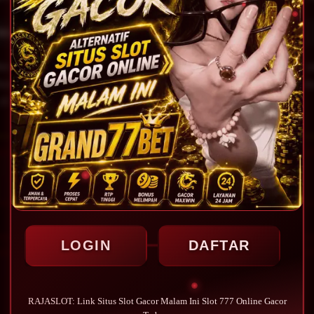
Malam Ini?
s atas, proteksi data maksimal, dan koleksi permainan 
 keseruan
slot gacor malam ini
. Segera daftar akun And
i situs resmi terpercaya!
MINIMAL DEPOSIT
MINIMAL WITHDRAW
10.000 Ribu
25.000 Ribu
LOGIN
DAFTAR
RAJASLOT: Link Situs Slot Gacor Malam Ini Slot 777 Online Gacor