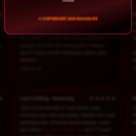
Terbaru
★
★★★★★
Chow Sing Sing - Surabaya
N
© COPYRIGHT 2026 RAJASLOT
“Menurut saya, RAJASLOT cocok untuk pemain
“
yang mencari situs
slot gacor malam ini
dengan
k
akses praktis. Pilihan slot maxwin tersedia
s
a
banyak serta link slot online gacor maupun
g
slot777 resmi mudah ditemukan dalam satu
s
platform.”
b
2026-06-03
2
★
★★★★★
Leon Lai Ming - Semarang
W
“Saya kenal RAJASLOT dari teman yang
“
memang hobi main slot online. Setelah ikut coba
R
k
beberapa hari, ternyata isinya lengkap, mulai
l
dari pilihan
slot gacor malam ini
, slot777 resmi
m