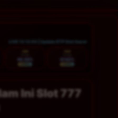
LIVE 13:12:57 | Update RTP Slot Gacor
JUM
SAB
14 Agu
15 Agu
90.58%
87.82%
NORMAL
NORMAL
am Ini Slot 777