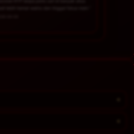
ocoran RTP tanpa perlu cari di banyak situs.
adi lebih hemat waktu dan tinggal fokus main.”
026-06-09
+
+