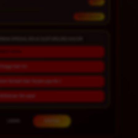
24/7
Multi-Device
RAN SPESIAL RAJA SLOT ONLINE GACOR
MBER 100%
tinggi Hari Ini
nline Terbaik Dan Terpercaya No 1
 Withdraw Tercepat
LOGIN
DAFTAR