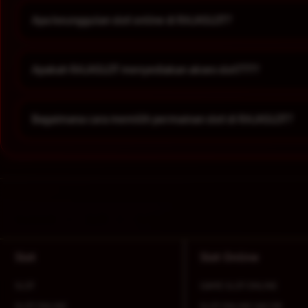
Apa keunggulan slot online di RAJASLOT?
Apakah RAJASLOT menyediakan akses slot777?
Bagaimana cara memilih permainan slot di RAJASLOT?
RAJASLOT
>
SLOT
>
SLOT GACOR
Footer Navigation
Slot
Slot Online
SLOT
GAME SLOT ONLINE
SLOT ONLINE
SLOT ONLINE GACOR