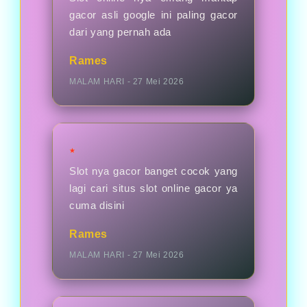
gacor asli google ini paling gacor
dari yang pernah ada
Rames
MALAM HARI - 27 Mei 2026
★
Slot nya gacor banget cocok yang
lagi cari situs slot online gacor ya
cuma disini
Rames
MALAM HARI - 27 Mei 2026