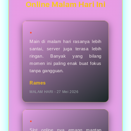
halaman deposit atau pusat bantuan.
Online Malam Hari Ini
★
Main di malam hari rasanya lebih
santai, server juga terasa lebih
ringan. Banyak yang bilang
momen ini paling enak buat fokus
tanpa gangguan.
Rames
MALAM HARI - 27 Mei 2026
★
Slot online nya emang mantap