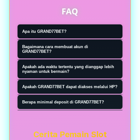
FAQ
Apa itu GRAND77BET?
GRAND77BET website resmi bandar
Bagaimana cara membuat akun di
slot online gacor malam hari ini
GRAND77BET?
terbaru nomor 1 seindonesia,
Pilih menu Daftar, isi data yang
Apakah ada waktu tertentu yang dianggap lebih
GRAND77BET menyediakan link resmi
diperlukan sesuai formulir, kemudian
nyaman untuk bermain?
menuju slot gacor 2026.
lakukan verifikasi apabila diminta.
Sebagian orang memilih malam hari
Apakah GRAND77BET dapat diakses melalui HP?
Setelah proses selesai, akun dapat
karena suasana lebih tenang dan
digunakan untuk masuk ke platform.
Ya. GRAND77BET dapat diakses
minim gangguan. Namun dari sisi
Berapa minimal deposit di GRAND77BET?
melalui smartphone Android, iPhone,
sistem permainan, tidak ada
Minimal deposit mengikuti ketentuan
tablet, maupun komputer tanpa
perbedaan khusus yang
yang berlaku pada platform.
perlu instalasi aplikasi tambahan.
memengaruhi hasil berdasarkan
Informasi terbaru dapat dilihat pada
Cerita Pemain Slot
waktu tertentu.