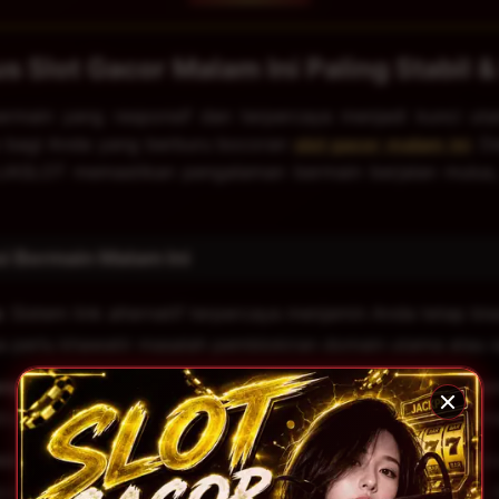
s Slot Gacor Malam Ini Paling Stabil
rmain yang responsif dan terpercaya menjadi kunci utam
a bagi Anda yang berburu bocoran
slot gacor malam ini
. D
RAJASLOT memastikan pengalaman bermain berjalan mulus
 Bermain Malam Ini
:
Sistem link alternatif terpercaya menjamin Anda tetap bi
 perlu khawatir masalah pemblokiran domain utama atau 
engkap:
Kerja sama dengan berbagai provider global terke
dioptimalkan untuk meningkatkan peluang pundi-pundi ke
in:
Dukungan sistem pembayaran instan dan layanan
Cust
un penarikan dana (
withdraw
) berjalan transparan, aman,