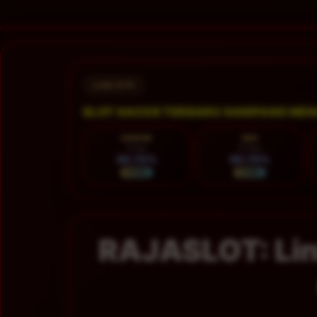
Layer Popup Close
LIVE RTP
SLOT GACOR TERBARU GAMPANG ME
HARI INI
SEN
9 Agu
10 Agu
92.72%
92.75%
STABIL
STABIL
RAJASLOT: Link