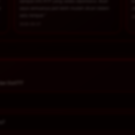
sampai info RTP yang selalu diperbarui. Buat
b
e
saya semuanya jadi lebih mudah dicari dalam
J
satu tempat.”
2
2026-06-07
 dan Slot777
ru?