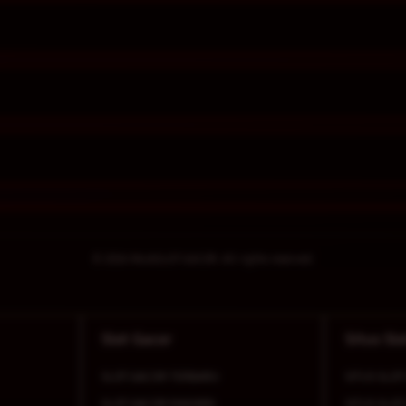
© 2026 RAJASLOT GACOR. All rights reserved.
Slot Gacor
Situs Slo
SLOT GACOR TERBARU
SITUS SLOT
SLOT GACOR MAXWIN
SITUS SLO