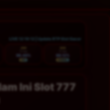
LIVE 12:19:15 | Update RTP Slot Gacor
JUM
SAB
14 Agu
15 Agu
96.46%
88.12%
HOT
NORMAL
am Ini Slot 777