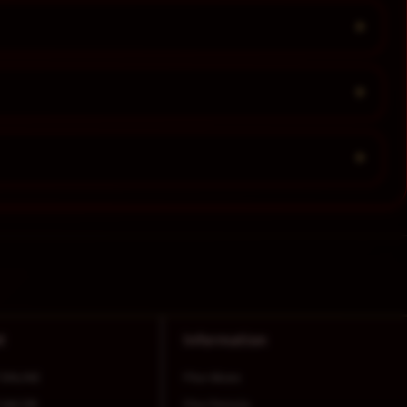
+
+
+
t
Information
 ONLINE
Fitur Akses
T GACOR
Fitur Pemula