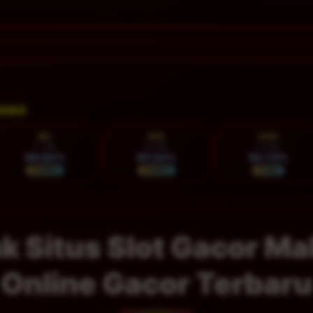
NANG
SEL
RAB
KAM
11 Agu
12 Agu
13 Agu
86.82%
87.22%
92.73%
NORMAL
NORMAL
STABIL
 Situs Slot Gacor Mal
Online Gacor Terbaru