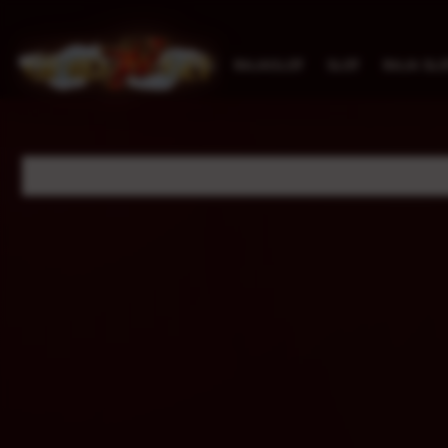
Skip
to
content
RAJASLOT
SLOT
RAJA SL