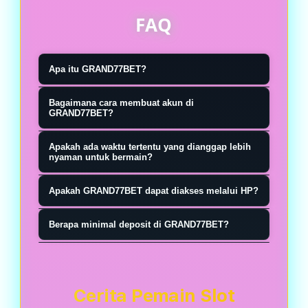
FAQ
Apa itu GRAND77BET?
GRAND77BET website resmi bandar
Bagaimana cara membuat akun di
slot online gacor malam hari ini
GRAND77BET?
terbaru nomor 1 seindonesia,
Pilih menu Daftar, isi data yang
Apakah ada waktu tertentu yang dianggap lebih
GRAND77BET menyediakan link resmi
diperlukan sesuai formulir, kemudian
nyaman untuk bermain?
menuju slot gacor 2026.
lakukan verifikasi apabila diminta.
Sebagian orang memilih malam hari
Apakah GRAND77BET dapat diakses melalui HP?
Setelah proses selesai, akun dapat
karena suasana lebih tenang dan
digunakan untuk masuk ke platform.
Ya. GRAND77BET dapat diakses
minim gangguan. Namun dari sisi
Berapa minimal deposit di GRAND77BET?
melalui smartphone Android, iPhone,
sistem permainan, tidak ada
Minimal deposit mengikuti ketentuan
tablet, maupun komputer tanpa
perbedaan khusus yang
yang berlaku pada platform.
perlu instalasi aplikasi tambahan.
memengaruhi hasil berdasarkan
Informasi terbaru dapat dilihat pada
Cerita Pemain Slot
waktu tertentu.