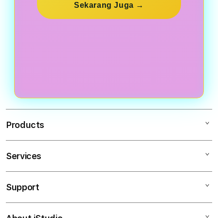
Sekarang Juga →
Products
Services
Slot Online
Slot Online Online
Support
AppleCare+
Slot Gacor
Corporate
Slot Gacor Malam Ini Slot