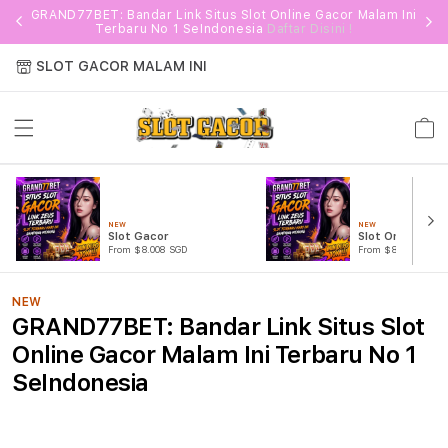
GRAND77BET: Bandar Link Situs Slot Online Gacor Malam Ini
Terbaru No 1 SeIndonesia
Daftar Disini !
SLOT GACOR MALAM INI
Cart
NEW
NEW
Slot Gacor
Slot Online GA
From $8.008 SGD
From $807.77 SGD
NEW
GRAND77BET: Bandar Link Situs Slot
Online Gacor Malam Ini Terbaru No 1
SeIndonesia