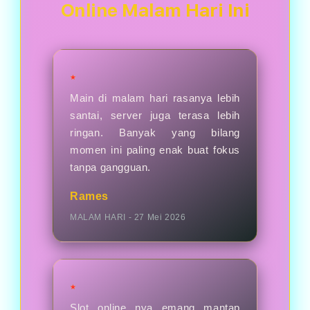
halaman deposit atau pusat bantuan.
Online Malam Hari Ini
★
Main di malam hari rasanya lebih
santai, server juga terasa lebih
ringan. Banyak yang bilang
momen ini paling enak buat fokus
tanpa gangguan.
Rames
MALAM HARI - 27 Mei 2026
★
Slot online nya emang mantap