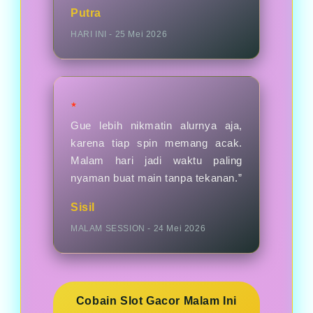
Putra
HARI INI - 25 Mei 2026
★
Gue lebih nikmatin alurnya aja,
karena tiap spin memang acak.
Malam hari jadi waktu paling
nyaman buat main tanpa tekanan.”
Sisil
MALAM SESSION - 24 Mei 2026
Cobain Slot Gacor Malam Ini