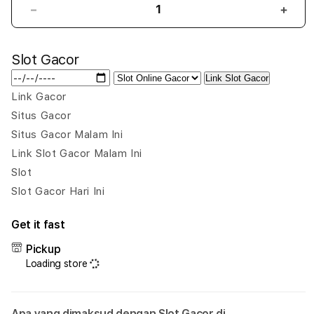
Decrease
Incr
quantity
quant
for
for
Slot Gacor
GRAND77BET:
GRA
Bandar
Band
Link Slot Gacor
Link
Link
Link Gacor
Situs
Situs
Situs Gacor
Slot
Slot
Online
Onlin
Situs Gacor Malam Ini
Gacor
Gaco
Link Slot Gacor Malam Ini
Malam
Mala
Slot
Ini
Ini
Slot Gacor Hari Ini
Terbaru
Terb
No
No
1
1
Get it fast
SeIndonesia
SeIn
Pickup
Loading store
Apa yang dimaksud dengan Slot Gacor di