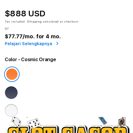
$888 USD
Tax included.
Shipping
calculated at checkout.
or
$77.77
/mo. for 4 mo.
Pelajari Selengkapnya
Color
- Cosmic Orange