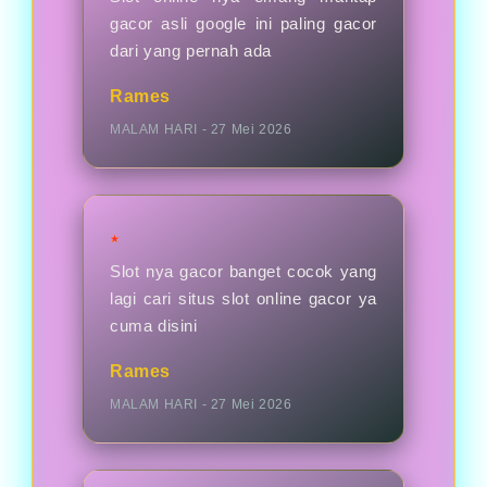
gacor asli google ini paling gacor
dari yang pernah ada
Rames
MALAM HARI - 27 Mei 2026
★
Slot nya gacor banget cocok yang
lagi cari situs slot online gacor ya
cuma disini
Rames
MALAM HARI - 27 Mei 2026