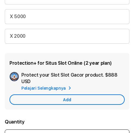
X 5000
X 2000
Protection+ for Situs Slot Online (2 year plan)
Protect your Slot Slot Gacor product.
$888
Ad
USD
App
Pelajari Selengkapnya
Car
Add
Quantity