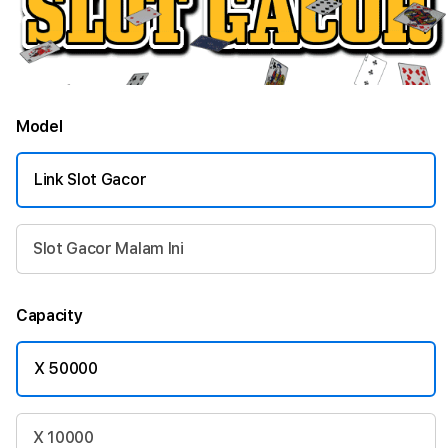
Model
Link Slot Gacor
Slot Gacor Malam Ini
Capacity
X 50000
X 10000