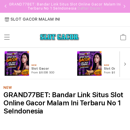
GRAND77BET: Bandar Link Situs Slot Online Gacor Malam Ini
Terbaru No 1 SeIndonesia
Daftar Disini !
SLOT GACOR MALAM INI
Cart
NEW
NEW
Slot Gacor
Slot Online GA
From $8.008 SGD
From $807.77 SGD
NEW
GRAND77BET: Bandar Link Situs Slot
Online Gacor Malam Ini Terbaru No 1
SeIndonesia