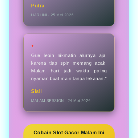
Putra
HARI INI - 25 Mei 2026
★
Gue lebih nikmatin alurnya aja,
karena tiap spin memang acak.
Malam hari jadi waktu paling
nyaman buat main tanpa tekanan.”
Sisil
MALAM SESSION - 24 Mei 2026
Cobain Slot Gacor Malam Ini