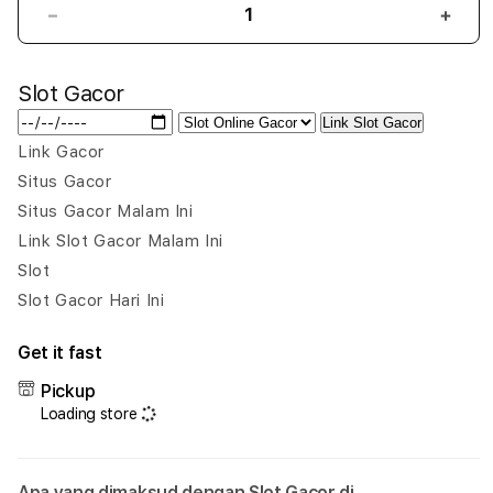
Decrease
Incr
quantity
quant
for
for
Slot Gacor
GRAND77BET:
GRA
Bandar
Band
Link Slot Gacor
Link
Link
Link Gacor
Situs
Situs
Situs Gacor
Slot
Slot
Online
Onlin
Situs Gacor Malam Ini
Gacor
Gaco
Link Slot Gacor Malam Ini
Malam
Mala
Slot
Ini
Ini
Slot Gacor Hari Ini
Terbaru
Terb
No
No
1
1
Get it fast
SeIndonesia
SeIn
Pickup
Loading store
Apa yang dimaksud dengan Slot Gacor di