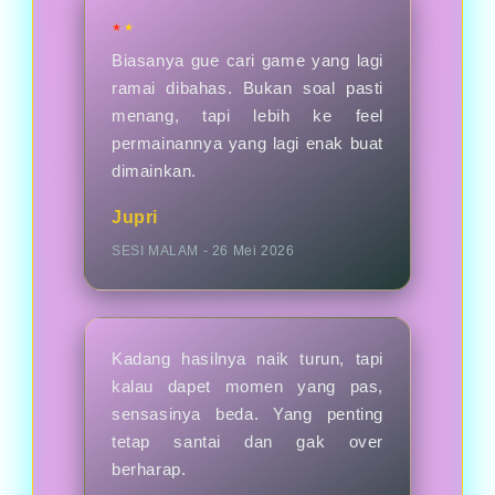
★★
Biasanya gue cari game yang lagi
ramai dibahas. Bukan soal pasti
menang, tapi lebih ke feel
permainannya yang lagi enak buat
dimainkan.
Jupri
SESI MALAM - 26 Mei 2026
Kadang hasilnya naik turun, tapi
kalau dapet momen yang pas,
sensasinya beda. Yang penting
tetap santai dan gak over
berharap.