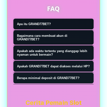
FAQ
Apa itu GRAND77BET?
GRAND77BET website resmi bandar
Bagaimana cara membuat akun di
slot online gacor malam hari ini
GRAND77BET?
terbaru nomor 1 seindonesia,
Pilih menu Daftar, isi data yang
Apakah ada waktu tertentu yang dianggap lebih
GRAND77BET menyediakan link resmi
diperlukan sesuai formulir, kemudian
nyaman untuk bermain?
menuju slot gacor 2026.
lakukan verifikasi apabila diminta.
Sebagian orang memilih malam hari
Apakah GRAND77BET dapat diakses melalui HP?
Setelah proses selesai, akun dapat
karena suasana lebih tenang dan
digunakan untuk masuk ke platform.
Ya. GRAND77BET dapat diakses
minim gangguan. Namun dari sisi
Berapa minimal deposit di GRAND77BET?
melalui smartphone Android, iPhone,
sistem permainan, tidak ada
Minimal deposit mengikuti ketentuan
tablet, maupun komputer tanpa
perbedaan khusus yang
yang berlaku pada platform.
perlu instalasi aplikasi tambahan.
memengaruhi hasil berdasarkan
Informasi terbaru dapat dilihat pada
Cerita Pemain Slot
waktu tertentu.