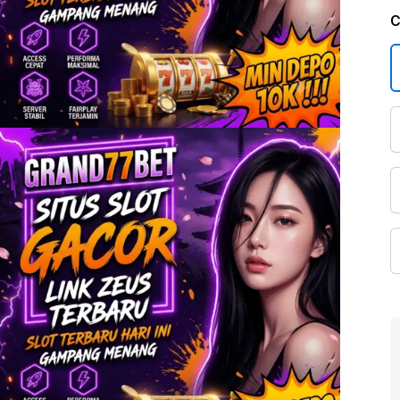
C
Open
media
3
in
modal