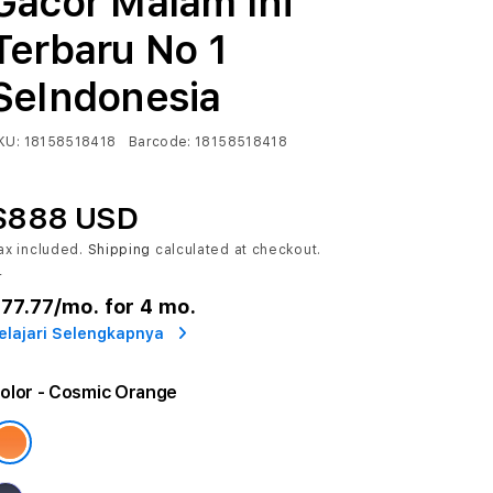
Gacor Malam Ini
Terbaru No 1
SeIndonesia
KU:
18158518418
Barcode:
18158518418
$888 USD
ax included.
Shipping
calculated at checkout.
r
77.77
/mo. for 4 mo.
elajari Selengkapnya
olor
- Cosmic Orange