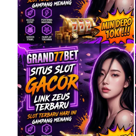
Open
media
2
in
modal