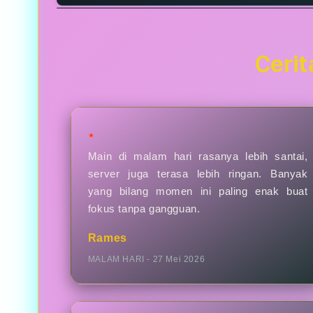
Minimal deposit mengikuti ketentuan ya
bantuan.
Cerit
★
Main di malam hari rasanya lebih santai,
server juga terasa lebih ringan. Banyak
yang bilang momen ini paling enak buat
fokus tanpa gangguan.
Rames
MALAM HARI - 27 Mei 2026