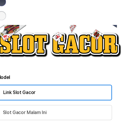
odel
Link Slot Gacor
Slot Gacor Malam Ini