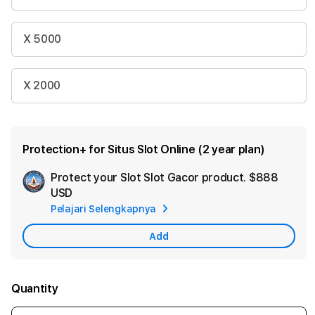
X 5000
X 2000
Protection+ for Situs Slot Online (2 year plan)
Protect your Slot Slot Gacor product.
$888
Ad
USD
App
Pelajari Selengkapnya
Car
Add
Quantity