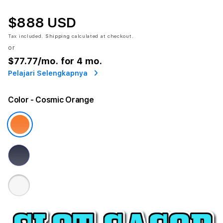
$888 USD
Tax included.
Shipping
calculated at checkout.
or
$77.77
/mo. for 4 mo.
Pelajari Selengkapnya
Color
- Cosmic Orange