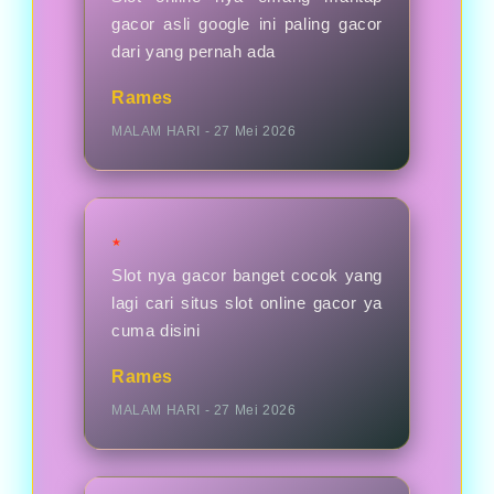
gacor asli google ini paling gacor
dari yang pernah ada
Rames
MALAM HARI - 27 Mei 2026
★
Slot nya gacor banget cocok yang
lagi cari situs slot online gacor ya
cuma disini
Rames
MALAM HARI - 27 Mei 2026