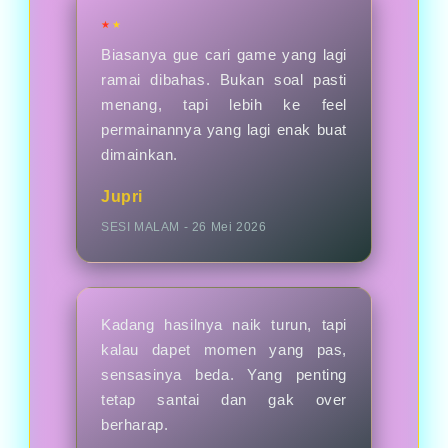
★★
Biasanya gue cari game yang lagi
ramai dibahas. Bukan soal pasti
menang, tapi lebih ke feel
permainannya yang lagi enak buat
dimainkan.
Jupri
SESI MALAM - 26 Mei 2026
Kadang hasilnya naik turun, tapi
kalau dapet momen yang pas,
sensasinya beda. Yang penting
tetap santai dan gak over
berharap.