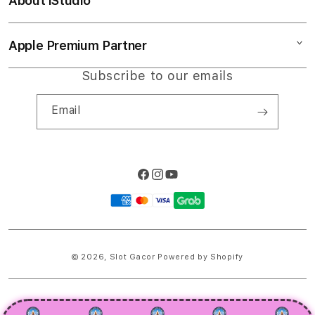
About iStudio
My Account
Slot Online Gacor
Situs Slot Online
Collection & Delivery
Elush Service Provider
Slot Gacor 2026
Apple Premium Partner
About Us
Returns & Exchanges
Financing Options
Slot Online Gacor
Find an iStudio near you
Subscribe to our emails
Contact Us
Trade-in
Slot Gacor Malam Ini Slot
Why Shop at iStudio
FAQ
Email
Travellers Reservation
Elush Corporate Website
Privacy Policy
Site Terms of Use
Facebook
Instagram
YouTube
Payment
methods
© 2026,
Slot Gacor
Powered by Shopify
PRICES INCLUDE 9% GST BUT EXCLUDE SHIPPING COSTS.