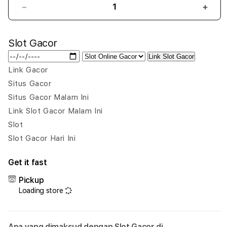
Decrease
Incr
quantity
quant
for
for
Slot Gacor
GRAND77BET:
GRA
Bandar
Band
Link Slot Gacor
Link
Link
Link Gacor
Situs
Situs
Situs Gacor
Slot
Slot
Online
Onlin
Situs Gacor Malam Ini
Gacor
Gaco
Link Slot Gacor Malam Ini
Malam
Mala
Slot
Ini
Ini
Slot Gacor Hari Ini
Terbaru
Terb
No
No
1
1
Get it fast
SeIndonesia
SeIn
Pickup
Loading store
Apa yang dimaksud dengan Slot Gacor di