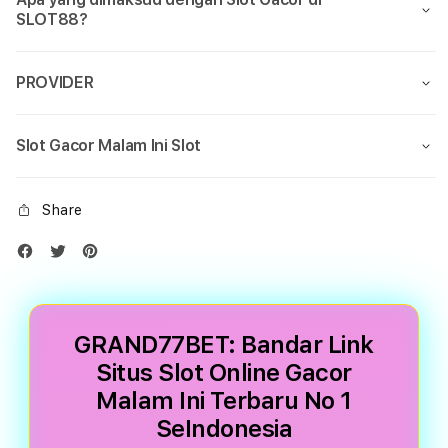
SLOT88?
PROVIDER
Slot Gacor Malam Ini Slot
Share
GRAND77BET: Bandar Link
Situs Slot Online Gacor
Malam Ini Terbaru No 1
SeIndonesia