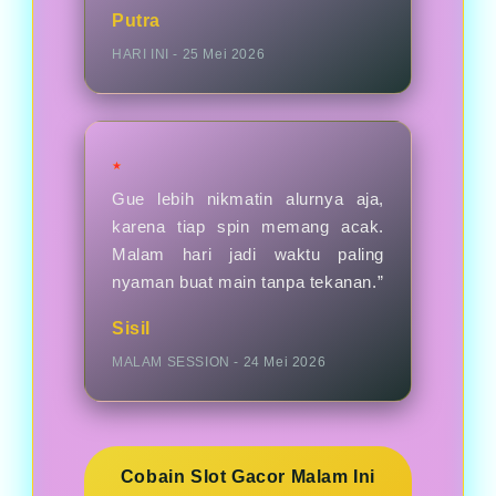
Putra
HARI INI - 25 Mei 2026
★
Gue lebih nikmatin alurnya aja,
karena tiap spin memang acak.
Malam hari jadi waktu paling
nyaman buat main tanpa tekanan.”
Sisil
MALAM SESSION - 24 Mei 2026
Cobain Slot Gacor Malam Ini