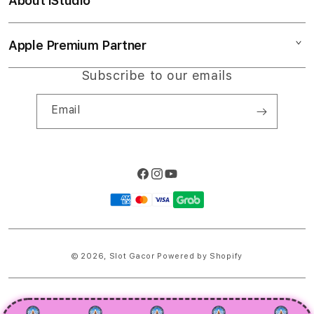
About iStudio
My Account
Slot Online Gacor
Situs Slot Online
Collection & Delivery
Elush Service Provider
Slot Gacor 2026
Apple Premium Partner
About Us
Returns & Exchanges
Financing Options
Slot Online Gacor
Find an iStudio near you
Subscribe to our emails
Contact Us
Trade-in
Slot Gacor Malam Ini Slot
Why Shop at iStudio
FAQ
Email
Travellers Reservation
Elush Corporate Website
Privacy Policy
Site Terms of Use
Facebook
Instagram
YouTube
Payment
methods
© 2026,
Slot Gacor
Powered by Shopify
PRICES INCLUDE 9% GST BUT EXCLUDE SHIPPING COSTS.