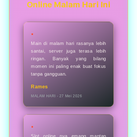
halaman deposit atau pusat bantuan.
Online Malam Hari Ini
★
Main di malam hari rasanya lebih
santai, server juga terasa lebih
ringan. Banyak yang bilang
momen ini paling enak buat fokus
tanpa gangguan.
Rames
MALAM HARI - 27 Mei 2026
★
Slot online nya emang mantap