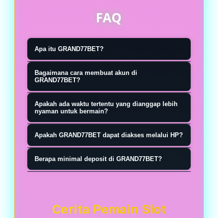
FAQ
Apa itu GRAND77BET?
GRAND77BET website resmi bandar
Bagaimana cara membuat akun di
slot online gacor malam hari ini
GRAND77BET?
terbaru nomor 1 seindonesia,
Pilih menu Daftar, isi data yang
Apakah ada waktu tertentu yang dianggap lebih
GRAND77BET menyediakan link resmi
diperlukan sesuai formulir, kemudian
nyaman untuk bermain?
menuju slot gacor 2026.
lakukan verifikasi apabila diminta.
Sebagian orang memilih malam hari
Apakah GRAND77BET dapat diakses melalui HP?
Setelah proses selesai, akun dapat
karena suasana lebih tenang dan
digunakan untuk masuk ke platform.
Ya. GRAND77BET dapat diakses
minim gangguan. Namun dari sisi
Berapa minimal deposit di GRAND77BET?
melalui smartphone Android, iPhone,
sistem permainan, tidak ada
Minimal deposit mengikuti ketentuan
tablet, maupun komputer tanpa
perbedaan khusus yang
yang berlaku pada platform.
perlu instalasi aplikasi tambahan.
memengaruhi hasil berdasarkan
Informasi terbaru dapat dilihat pada
Cerita Pemain Slot
waktu tertentu.