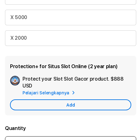
X 5000
X 2000
Protection+ for Situs Slot Online (2 year plan)
Protect your Slot Slot Gacor product.
$888
Ad
USD
App
Pelajari Selengkapnya
Car
Add
Quantity