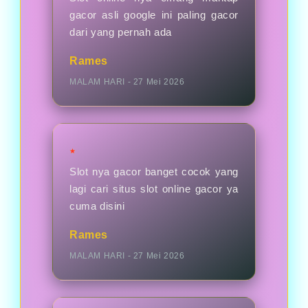
gacor asli google ini paling gacor
dari yang pernah ada
Rames
MALAM HARI - 27 Mei 2026
★
Slot nya gacor banget cocok yang
lagi cari situs slot online gacor ya
cuma disini
Rames
MALAM HARI - 27 Mei 2026