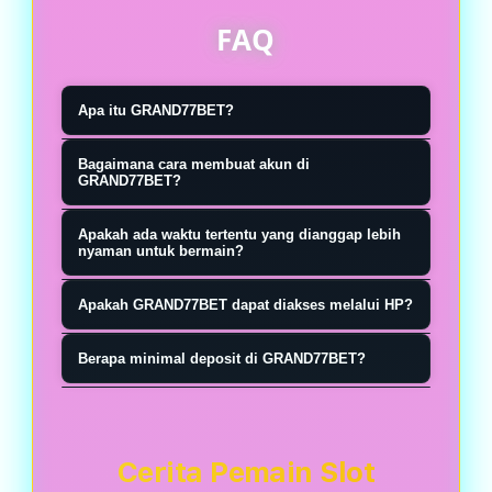
FAQ
Apa itu GRAND77BET?
GRAND77BET website resmi bandar
Bagaimana cara membuat akun di
slot online gacor malam hari ini
GRAND77BET?
terbaru nomor 1 seindonesia,
Pilih menu Daftar, isi data yang
Apakah ada waktu tertentu yang dianggap lebih
GRAND77BET menyediakan link resmi
diperlukan sesuai formulir, kemudian
nyaman untuk bermain?
menuju slot gacor 2026.
lakukan verifikasi apabila diminta.
Sebagian orang memilih malam hari
Apakah GRAND77BET dapat diakses melalui HP?
Setelah proses selesai, akun dapat
karena suasana lebih tenang dan
digunakan untuk masuk ke platform.
Ya. GRAND77BET dapat diakses
minim gangguan. Namun dari sisi
Berapa minimal deposit di GRAND77BET?
melalui smartphone Android, iPhone,
sistem permainan, tidak ada
Minimal deposit mengikuti ketentuan
tablet, maupun komputer tanpa
perbedaan khusus yang
yang berlaku pada platform.
perlu instalasi aplikasi tambahan.
memengaruhi hasil berdasarkan
Informasi terbaru dapat dilihat pada
Cerita Pemain Slot
waktu tertentu.