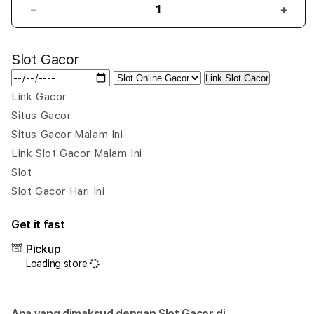
Decrease
Incr
quantity
quant
for
for
Slot Gacor
GRAND77BET:
GRA
Bandar
Band
Link Slot Gacor
Link
Link
Link Gacor
Situs
Situs
Situs Gacor
Slot
Slot
Online
Onlin
Situs Gacor Malam Ini
Gacor
Gaco
Link Slot Gacor Malam Ini
Malam
Mala
Slot
Ini
Ini
Slot Gacor Hari Ini
Terbaru
Terb
No
No
1
1
Get it fast
SeIndonesia
SeIn
Pickup
Loading store
Apa yang dimaksud dengan Slot Gacor di