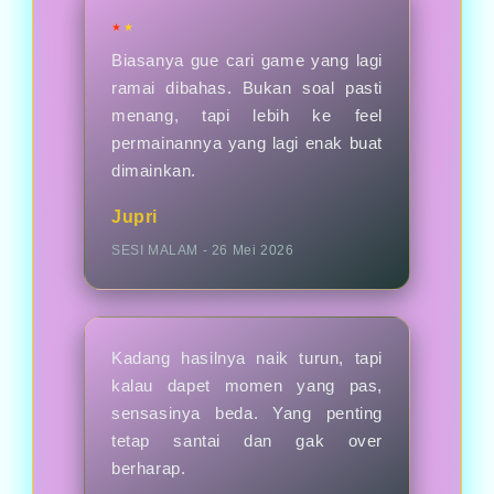
★★
Biasanya gue cari game yang lagi
ramai dibahas. Bukan soal pasti
menang, tapi lebih ke feel
permainannya yang lagi enak buat
dimainkan.
Jupri
SESI MALAM - 26 Mei 2026
Kadang hasilnya naik turun, tapi
kalau dapet momen yang pas,
sensasinya beda. Yang penting
tetap santai dan gak over
berharap.