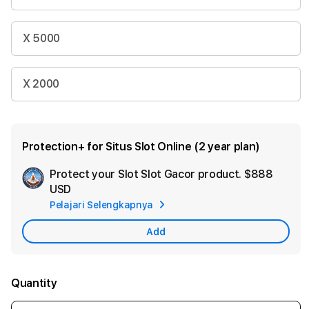
X 5000
X 2000
Protection+ for Situs Slot Online (2 year plan)
Protect your Slot Slot Gacor product.
$888
Ad
USD
App
Pelajari Selengkapnya
Car
Add
Quantity