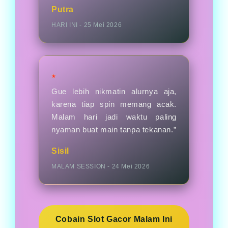
Putra
HARI INI - 25 Mei 2026
★
Gue lebih nikmatin alurnya aja,
karena tiap spin memang acak.
Malam hari jadi waktu paling
nyaman buat main tanpa tekanan.”
Sisil
MALAM SESSION - 24 Mei 2026
Cobain Slot Gacor Malam Ini