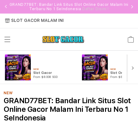
GRAND77BET: Bandar Link Situs Slot Online Gacor Malam Ini
Terbaru No 1 SeIndonesia
Daftar Disini !
SLOT GACOR MALAM INI
Cart
NEW
NEW
Slot Gacor
Slot Online GA
From $8.008 SGD
From $807.77 SGD
NEW
GRAND77BET: Bandar Link Situs Slot
Online Gacor Malam Ini Terbaru No 1
SeIndonesia