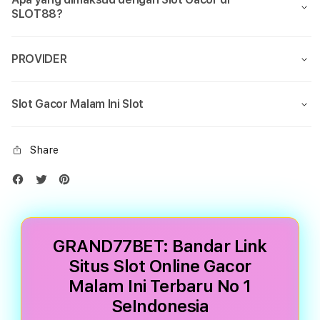
SLOT88?
PROVIDER
Slot Gacor Malam Ini Slot
Share
GRAND77BET: Bandar Link
Situs Slot Online Gacor
Malam Ini Terbaru No 1
SeIndonesia