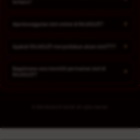
terbaru?
+
Apa keunggulan slot online di RAJASLOT?
+
Apakah RAJASLOT menyediakan akses slot777?
Bagaimana cara memilih permainan slot di
+
RAJASLOT?
© 2026 RAJASLOT GACOR. All rights reserved.
RAJASLOT
>
SLOT
>
RAJASLOT