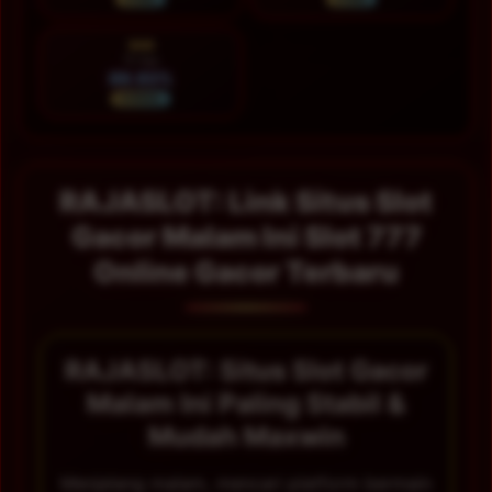
SAB
15 Agu
89.93%
NORMAL
RAJASLOT: Link Situs Slot
Gacor Malam Ini Slot 777
Online Gacor Terbaru
RAJASLOT: Situs Slot Gacor
Malam Ini Paling Stabil &
Mudah Maxwin
Menjelang malam, mencari platform bermain