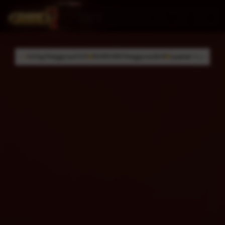
Skip
to
Cari
Troli
Login
Navigation
content
9/5
99.999.999 Pengguna Aktif
Layanan Support 24/7