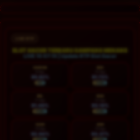
Layer Popup Close
LIVE RTP
SLOT GACOR TERBARU GAMPANG MENANG
LIVE 15:57:17 | Update RTP Slot Gacor
HARI INI
SEN
9 Agu
10 Agu
95.82%
91.73%
HOT
STABIL
SEL
RAB
11 Agu
12 Agu
91.46%
93.16%
STABIL
STABIL
KAM
JUM
13 Agu
14 Agu
92.94%
93.37%
STABIL
STABIL