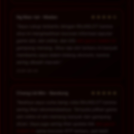
★★★★☆
Ng Man-tat - Medan
“Saya cukup terbantu dengan RAJASLOT karena
situs ini menghadirkan bocoran informasi seputar
game slot, slot online, dan info
slot gacor malam ini
gampang menang. Situs raja slot terbaru ini banyak
membantu saya dalam bidang ekonomi, karena
sering dikasih maxwin.”
2026-06-04
★★★★★
Cheng Lik Min - Bandung
“Awalnya saya cuma iseng coba RAJASLOT karena
sering lihat rekomendasinya. Ternyata pilihan game
slot online di sini memang banyak dan gampang
dicari. Saya juga sering lihat update link
slot gacor
malam ini
sama bocoran RTP terbaru, jadi lebih