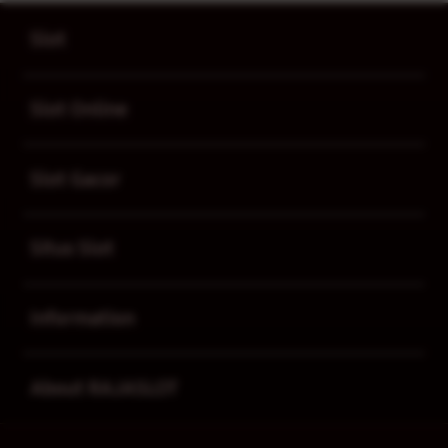
Buka
Footer Navigation
Slot
Buka
Slot Online
Buka
Slot Gacor
Buka
Situs Slot
Buka
Information
Buka
About RAJASLOT