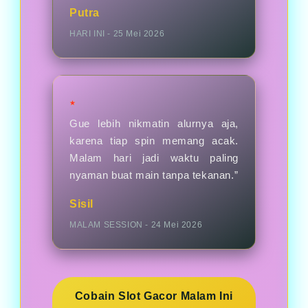
Putra
HARI INI - 25 Mei 2026
★
Gue lebih nikmatin alurnya aja,
karena tiap spin memang acak.
Malam hari jadi waktu paling
nyaman buat main tanpa tekanan.”
Sisil
MALAM SESSION - 24 Mei 2026
Cobain Slot Gacor Malam Ini