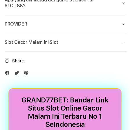
SLOT88?
PROVIDER
Slot Gacor Malam Ini Slot
Share
GRAND77BET: Bandar Link
Situs Slot Online Gacor
Malam Ini Terbaru No 1
SeIndonesia