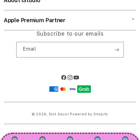
About iStudio
My Account
Slot Online Gacor
Situs Slot Online
Collection & Delivery
Elush Service Provider
Slot Gacor 2026
Apple Premium Partner
About Us
Returns & Exchanges
Financing Options
Slot Online Gacor
Find an iStudio near you
Subscribe to our emails
Contact Us
Trade-in
Slot Gacor Malam Ini Slot
Why Shop at iStudio
FAQ
Email
Travellers Reservation
Elush Corporate Website
Privacy Policy
Site Terms of Use
Facebook
Instagram
YouTube
Payment
methods
© 2026,
Slot Gacor
Powered by Shopify
PRICES INCLUDE 9% GST BUT EXCLUDE SHIPPING COSTS.