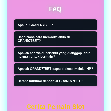
FAQ
Apa itu GRAND77BET?
GRAND77BET website resmi bandar
Bagaimana cara membuat akun di
slot online gacor malam hari ini
GRAND77BET?
terbaru nomor 1 seindonesia,
Pilih menu Daftar, isi data yang
Apakah ada waktu tertentu yang dianggap lebih
GRAND77BET menyediakan link resmi
diperlukan sesuai formulir, kemudian
nyaman untuk bermain?
menuju slot gacor 2026.
lakukan verifikasi apabila diminta.
Sebagian orang memilih malam hari
Apakah GRAND77BET dapat diakses melalui HP?
Setelah proses selesai, akun dapat
karena suasana lebih tenang dan
digunakan untuk masuk ke platform.
Ya. GRAND77BET dapat diakses
minim gangguan. Namun dari sisi
Berapa minimal deposit di GRAND77BET?
melalui smartphone Android, iPhone,
sistem permainan, tidak ada
Minimal deposit mengikuti ketentuan
tablet, maupun komputer tanpa
perbedaan khusus yang
yang berlaku pada platform.
perlu instalasi aplikasi tambahan.
memengaruhi hasil berdasarkan
Informasi terbaru dapat dilihat pada
Cerita Pemain Slot
waktu tertentu.