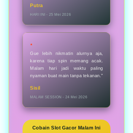
Putra
HARI INI - 25 Mei 2026
★
Gue lebih nikmatin alurnya aja,
karena tiap spin memang acak.
Malam hari jadi waktu paling
nyaman buat main tanpa tekanan.”
Sisil
MALAM SESSION - 24 Mei 2026
Cobain Slot Gacor Malam Ini