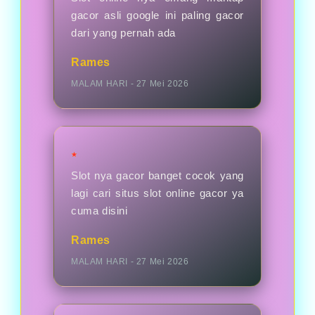
gacor asli google ini paling gacor
dari yang pernah ada
Rames
MALAM HARI - 27 Mei 2026
★
Slot nya gacor banget cocok yang
lagi cari situs slot online gacor ya
cuma disini
Rames
MALAM HARI - 27 Mei 2026