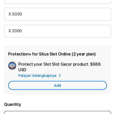
X 5000
X 2000
Protection+ for Situs Slot Online (2 year plan)
Protect your Slot Slot Gacor product.
$888
Ad
USD
App
Pelajari Selengkapnya
Car
Add
Quantity