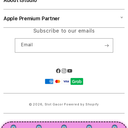
About iStudio
My Account
Slot Online Gacor
Situs Slot Online
Collection & Delivery
Elush Service Provider
Slot Gacor 2026
Apple Premium Partner
About Us
Returns & Exchanges
Financing Options
Slot Online Gacor
Find an iStudio near you
Subscribe to our emails
Contact Us
Trade-in
Slot Gacor Malam Ini Slot
Why Shop at iStudio
FAQ
Email
Travellers Reservation
Elush Corporate Website
Privacy Policy
Site Terms of Use
Facebook
Instagram
YouTube
Payment
methods
© 2026,
Slot Gacor
Powered by Shopify
PRICES INCLUDE 9% GST BUT EXCLUDE SHIPPING COSTS.