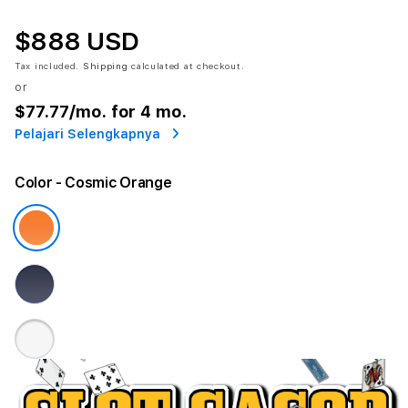
$888 USD
Tax included.
Shipping
calculated at checkout.
or
$77.77
/mo. for 4 mo.
Pelajari Selengkapnya
Color
- Cosmic Orange