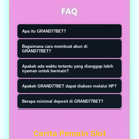
FAQ
Apa itu GRAND77BET?
GRAND77BET website resmi bandar
Bagaimana cara membuat akun di
slot online gacor malam hari ini
GRAND77BET?
terbaru nomor 1 seindonesia,
Pilih menu Daftar, isi data yang
Apakah ada waktu tertentu yang dianggap lebih
GRAND77BET menyediakan link resmi
diperlukan sesuai formulir, kemudian
nyaman untuk bermain?
menuju slot gacor 2026.
lakukan verifikasi apabila diminta.
Sebagian orang memilih malam hari
Apakah GRAND77BET dapat diakses melalui HP?
Setelah proses selesai, akun dapat
karena suasana lebih tenang dan
digunakan untuk masuk ke platform.
Ya. GRAND77BET dapat diakses
minim gangguan. Namun dari sisi
Berapa minimal deposit di GRAND77BET?
melalui smartphone Android, iPhone,
sistem permainan, tidak ada
Minimal deposit mengikuti ketentuan
tablet, maupun komputer tanpa
perbedaan khusus yang
yang berlaku pada platform.
perlu instalasi aplikasi tambahan.
memengaruhi hasil berdasarkan
Informasi terbaru dapat dilihat pada
Cerita Pemain Slot
waktu tertentu.