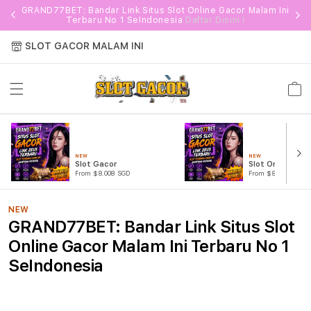
GRAND77BET: Bandar Link Situs Slot Online Gacor Malam Ini
Terbaru No 1 SeIndonesia
Daftar Disini !
SLOT GACOR MALAM INI
Cart
NEW
NEW
Slot Gacor
Slot Online GA
From $8.008 SGD
From $807.77 SGD
NEW
GRAND77BET: Bandar Link Situs Slot
Online Gacor Malam Ini Terbaru No 1
SeIndonesia