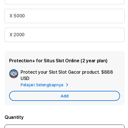
X 5000
X 2000
Protection+ for Situs Slot Online (2 year plan)
Protect your Slot Slot Gacor product.
$888
Ad
USD
App
Pelajari Selengkapnya
Car
Add
Quantity