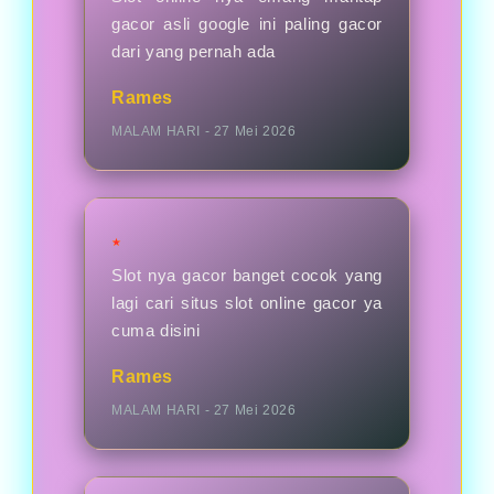
gacor asli google ini paling gacor
dari yang pernah ada
Rames
MALAM HARI - 27 Mei 2026
★
Slot nya gacor banget cocok yang
lagi cari situs slot online gacor ya
cuma disini
Rames
MALAM HARI - 27 Mei 2026