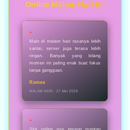
halaman deposit atau pusat bantuan.
Online Malam Hari Ini
★
Main di malam hari rasanya lebih
santai, server juga terasa lebih
ringan. Banyak yang bilang
momen ini paling enak buat fokus
tanpa gangguan.
Rames
MALAM HARI - 27 Mei 2026
★
Slot online nya emang mantap