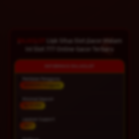
RAJASLOT
Link Situs Slot Gacor Malam
Ini Slot 777 Online Gacor Terbaru
INFORMASI RAJASLOT
Penilaian Pengguna
99.999.999 Pengguna
Minimal Deposit
Rp 10.000
Layanan Support
24/7