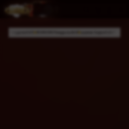
Skip
to
Cari
Troli
Login
Navigation
content
999.999 Pengguna Aktif
Layanan Support 24/7