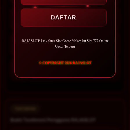
MINIMAL DEPOSIT
DAFTAR
10.000 Ribu
MINIMAL WITHDRAW
RAJASLOT: Link Situs Slot Gacor Malam Ini Slot 777 Online
25.000 Ribu
Gacor Terbaru
© COPYRIGHT 2026 RAJASLOT
LAYANAN SUPPORT
24/7
TESTIMONI
Bukti Testimoni Pengguna RAJASLOT