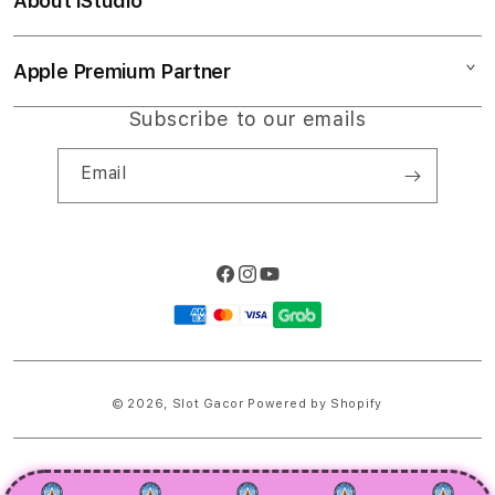
About iStudio
My Account
Slot Online Gacor
Situs Slot Online
Collection & Delivery
Elush Service Provider
Slot Gacor 2026
Apple Premium Partner
About Us
Returns & Exchanges
Financing Options
Slot Online Gacor
Find an iStudio near you
Subscribe to our emails
Contact Us
Trade-in
Slot Gacor Malam Ini Slot
Why Shop at iStudio
FAQ
Email
Travellers Reservation
Elush Corporate Website
Privacy Policy
Site Terms of Use
Facebook
Instagram
YouTube
Payment
methods
© 2026,
Slot Gacor
Powered by Shopify
PRICES INCLUDE 9% GST BUT EXCLUDE SHIPPING COSTS.