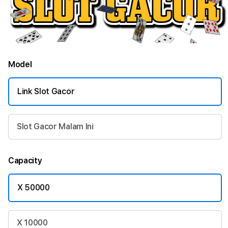
Model
Link Slot Gacor
Slot Gacor Malam Ini
Capacity
X 50000
X 10000