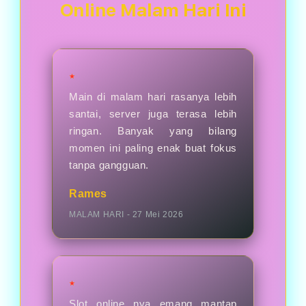
halaman deposit atau pusat bantuan.
Online Malam Hari Ini
★
Main di malam hari rasanya lebih
santai, server juga terasa lebih
ringan. Banyak yang bilang
momen ini paling enak buat fokus
tanpa gangguan.
Rames
MALAM HARI - 27 Mei 2026
★
Slot online nya emang mantap