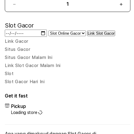
Decrease
Incr
quantity
quant
for
for
Slot Gacor
GRAND77BET:
GRA
Bandar
Band
Link Slot Gacor
Link
Link
Link Gacor
Situs
Situs
Situs Gacor
Slot
Slot
Online
Onlin
Situs Gacor Malam Ini
Gacor
Gaco
Link Slot Gacor Malam Ini
Malam
Mala
Slot
Ini
Ini
Slot Gacor Hari Ini
Terbaru
Terb
No
No
1
1
Get it fast
SeIndonesia
SeIn
Pickup
Loading store
Apa yang dimaksud dengan Slot Gacor di