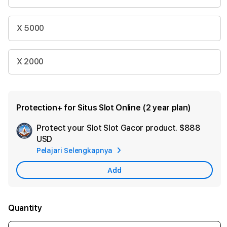
X 5000
X 2000
Protection+ for Situs Slot Online (2 year plan)
Protect your Slot Slot Gacor product.
$888
Ad
USD
App
Pelajari Selengkapnya
Car
Add
Quantity