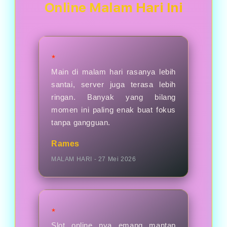
halaman deposit atau pusat bantuan.
Online Malam Hari Ini
★
Main di malam hari rasanya lebih
santai, server juga terasa lebih
ringan. Banyak yang bilang
momen ini paling enak buat fokus
tanpa gangguan.
Rames
MALAM HARI - 27 Mei 2026
★
Slot online nya emang mantap