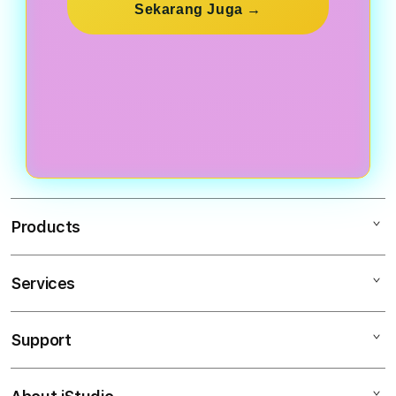
Sekarang Juga →
Products
Services
Slot Online
Slot Online Online
Support
AppleCare+
Slot Gacor
Corporate
Slot Gacor Malam Ini Slot