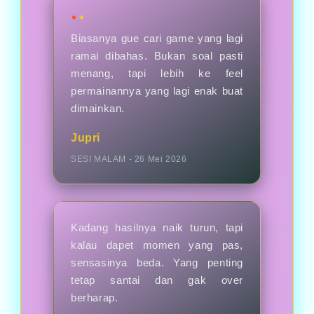
★★
Biasanya gue cari game yang lagi
ramai dibahas. Bukan soal pasti
menang, tapi lebih ke feel
permainannya yang lagi enak buat
dimainkan.
Jupri
SESI MALAM - 26 Mei 2026
Kadang hasilnya naik turun, tapi
kalau dapet momen yang pas,
sensasinya beda. Yang penting
tetap santai dan gak over
berharap.