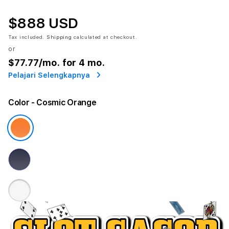
$888 USD
Tax included.
Shipping
calculated at checkout.
or
$77.77
/mo. for 4 mo.
Pelajari Selengkapnya
Color
- Cosmic Orange