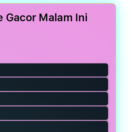
e Gacor Malam Ini
esia, GRAND77BET menyediakan link resmi
diminta. Setelah proses selesai, akun dapat
n dari sisi sistem permainan, tidak ada
a perlu instalasi aplikasi tambahan.