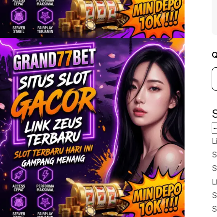
Open
media
Q
5
in
modal
L
S
S
L
S
S