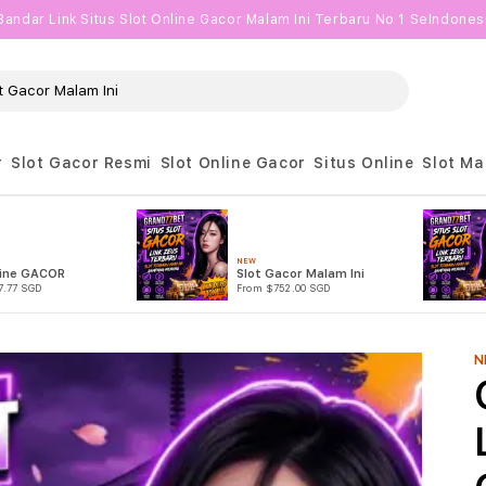
ndar Link Situs Slot Online Gacor Malam Ini Terbaru No 1 SeIndone
r
Slot Gacor Resmi
Slot Online Gacor
Situs Online
Slot Ma
NEW
line GACOR
Slot Gacor Malam Ini
7.77 SGD
From $752.00 SGD
N