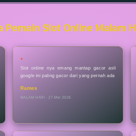
ng berlaku pada platform. Informasi terbaru dapat 
a Pemain Slot Online Malam Ha
★
Slot online nya emang mantap gacor asli
google ini paling gacor dari yang pernah ada
Rames
MALAM HARI - 27 Mei 2026