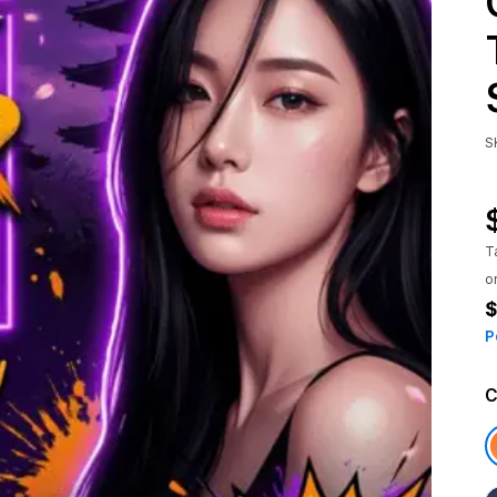
S
T
o
$
P
C