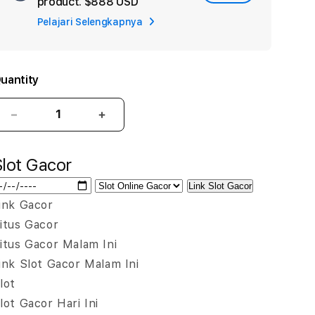
product.
$888 USD
Apple
Pelajari Selengkapnya
Care
uantity
Decrease
Increase
quantity
quantity
for
for
Slot Gacor
GRAND77BET:
GRAND77BET:
Bandar
Bandar
Link Slot Gacor
Link
Link
ink Gacor
Situs
Situs
Slot
Slot
itus Gacor
Online
Online
itus Gacor Malam Ini
Gacor
Gacor
ink Slot Gacor Malam Ini
Malam
Malam
Ini
Ini
lot
Terbaru
Terbaru
lot Gacor Hari Ini
No
No