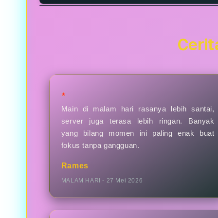
Minimal deposit mengikuti ketentuan ya
bantuan.
Cerit
★
Main di malam hari rasanya lebih santai,
server juga terasa lebih ringan. Banyak
yang bilang momen ini paling enak buat
fokus tanpa gangguan.
Rames
MALAM HARI - 27 Mei 2026