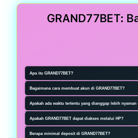
in
modal
GRAND77BET: Band
Apa itu GRAND77BET?
GRAND77BET website resmi bandar slot o
Bagaimana cara membuat akun di GRAND77BET?
menuju slot gacor 2026.
Pilih menu Daftar, isi data yang diperluka
Apakah ada waktu tertentu yang dianggap lebih nyaman
digunakan untuk masuk ke platform.
Sebagian orang memilih malam hari kare
Apakah GRAND77BET dapat diakses melalui HP?
perbedaan khusus yang memengaruhi hasil
Ya. GRAND77BET dapat diakses melalui smar
Berapa minimal deposit di GRAND77BET?