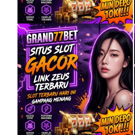
Open
media
4
in
modal