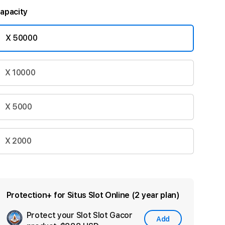
apacity
X 50000
X 10000
X 5000
X 2000
Protection+ for Situs Slot Online (2 year plan)
Protect your Slot Slot Gacor
Add
Add