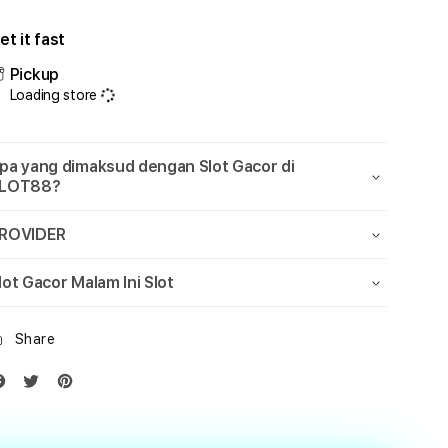
1
1
SeIndonesia
SeIndonesia
et it fast
Pickup
Loading store
pa yang dimaksud dengan Slot Gacor di
LOT88?
ROVIDER
lot Gacor Malam Ini Slot
Share