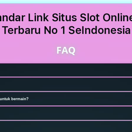
in
modal
ar Link Situs Slot Onlin
Terbaru No 1 SeIndonesia
FAQ
nline gacor malam hari ini terbaru nomor 1 seindon
n sesuai formulir, kemudian lakukan verifikasi apabila 
 untuk bermain?
na suasana lebih tenang dan minim gangguan. Namu
 berdasarkan waktu tertentu.
tphone Android, iPhone, tablet, maupun komputer tanp