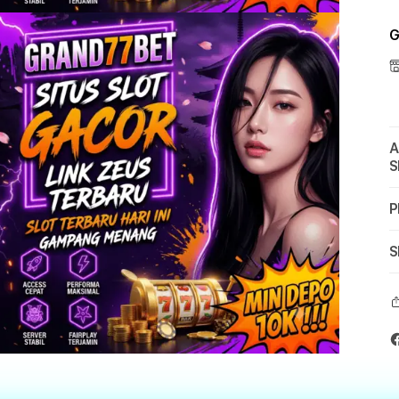
Open
media
G
7
in
modal
A
S
P
S
Open
media
9