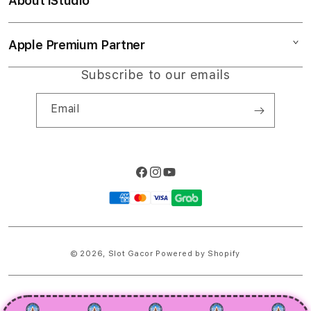
About iStudio
My Account
Slot Online Gacor
Situs Slot Online
Collection & Delivery
Elush Service Provider
Slot Gacor 2026
Apple Premium Partner
About Us
Returns & Exchanges
Financing Options
Slot Online Gacor
Find an iStudio near you
Subscribe to our emails
Contact Us
Trade-in
Slot Gacor Malam Ini Slot
Why Shop at iStudio
FAQ
Email
Travellers Reservation
Elush Corporate Website
Privacy Policy
Site Terms of Use
Facebook
Instagram
YouTube
Payment
methods
© 2026,
Slot Gacor
Powered by Shopify
PRICES INCLUDE 9% GST BUT EXCLUDE SHIPPING COSTS.