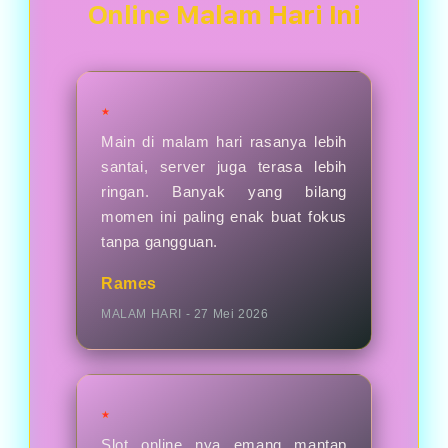
halaman deposit atau pusat bantuan.
Online Malam Hari Ini
★
Main di malam hari rasanya lebih
santai, server juga terasa lebih
ringan. Banyak yang bilang
momen ini paling enak buat fokus
tanpa gangguan.
Rames
MALAM HARI - 27 Mei 2026
★
Slot online nya emang mantap