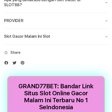
SLOT88?
PROVIDER
Slot Gacor Malam Ini Slot
Share
GRAND77BET: Bandar Link
Situs Slot Online Gacor
Malam Ini Terbaru No 1
SeIndonesia