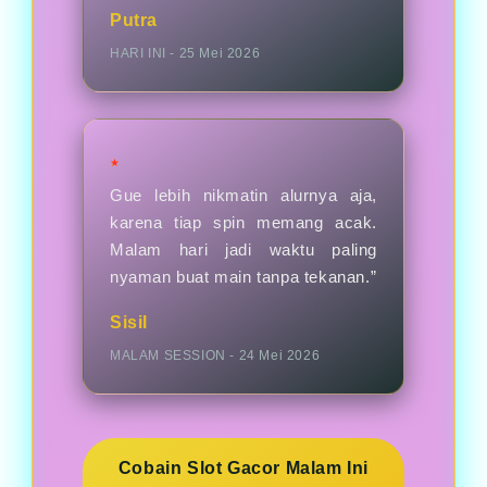
Putra
HARI INI - 25 Mei 2026
★
Gue lebih nikmatin alurnya aja,
karena tiap spin memang acak.
Malam hari jadi waktu paling
nyaman buat main tanpa tekanan.”
Sisil
MALAM SESSION - 24 Mei 2026
Cobain Slot Gacor Malam Ini