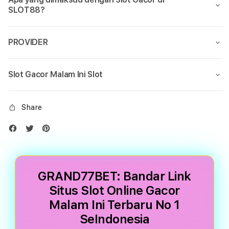
SLOT88?
PROVIDER
Slot Gacor Malam Ini Slot
Share
GRAND77BET: Bandar Link
Situs Slot Online Gacor
Malam Ini Terbaru No 1
SeIndonesia