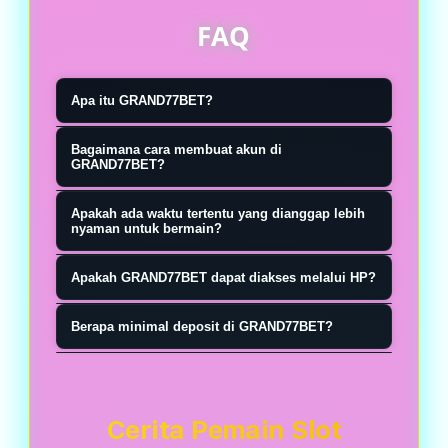
FAQ
Apa itu GRAND77BET?
GRAND77BET website resmi bandar
Bagaimana cara membuat akun di
slot online gacor malam hari ini
GRAND77BET?
terbaru nomor 1 seindonesia,
Pilih menu Daftar, isi data yang
Apakah ada waktu tertentu yang dianggap lebih
GRAND77BET menyediakan link resmi
diperlukan sesuai formulir, kemudian
nyaman untuk bermain?
menuju slot gacor 2026.
lakukan verifikasi apabila diminta.
Sebagian orang memilih malam hari
Apakah GRAND77BET dapat diakses melalui HP?
Setelah proses selesai, akun dapat
karena suasana lebih tenang dan
digunakan untuk masuk ke platform.
Ya. GRAND77BET dapat diakses
minim gangguan. Namun dari sisi
Berapa minimal deposit di GRAND77BET?
melalui smartphone Android, iPhone,
sistem permainan, tidak ada
Minimal deposit mengikuti ketentuan
tablet, maupun komputer tanpa
perbedaan khusus yang
yang berlaku pada platform.
perlu instalasi aplikasi tambahan.
memengaruhi hasil berdasarkan
Informasi terbaru dapat dilihat pada
Cerita Pemain Slot
waktu tertentu.