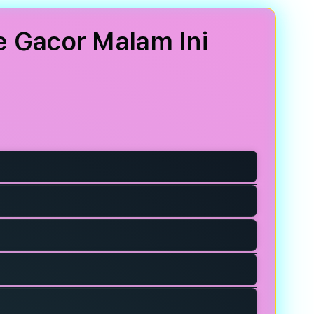
e Gacor Malam Ini
esia, GRAND77BET menyediakan link resmi
diminta. Setelah proses selesai, akun dapat
n dari sisi sistem permainan, tidak ada
a perlu instalasi aplikasi tambahan.