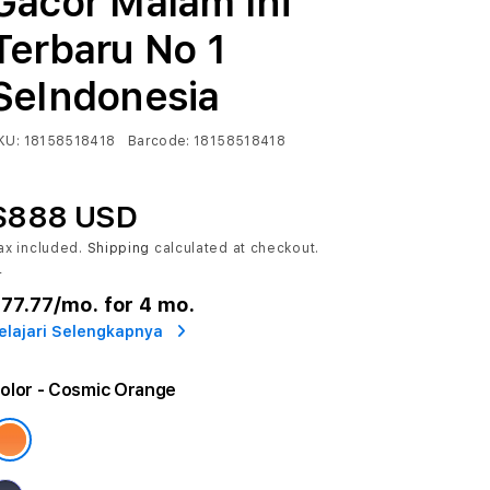
Gacor Malam Ini
Terbaru No 1
SeIndonesia
KU:
18158518418
Barcode:
18158518418
$888 USD
ax included.
Shipping
calculated at checkout.
r
77.77
/mo. for 4 mo.
elajari Selengkapnya
olor
- Cosmic Orange