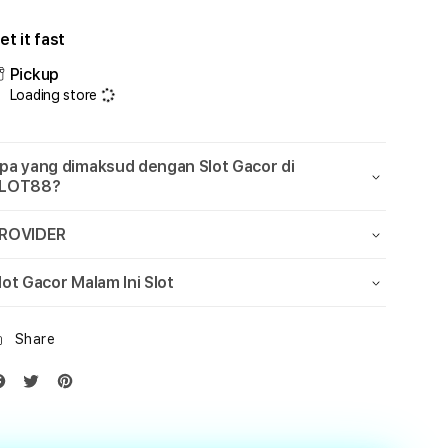
1
1
SeIndonesia
SeIndonesia
et it fast
Pickup
Loading store
pa yang dimaksud dengan Slot Gacor di
LOT88?
ROVIDER
lot Gacor Malam Ini Slot
Share