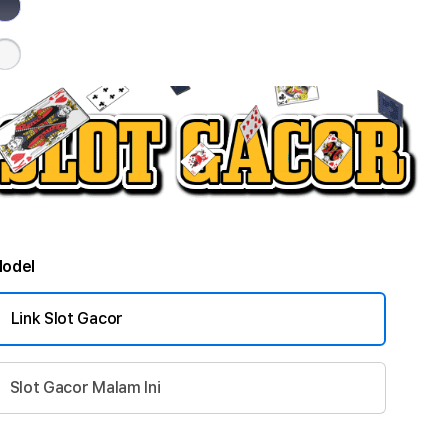
odel
Link Slot Gacor
Slot Gacor Malam Ini