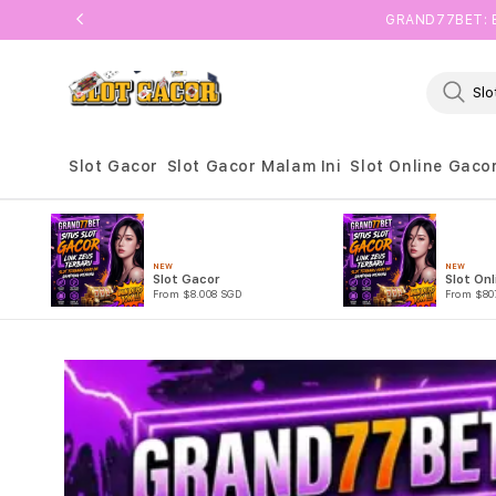
GRAND77BET: Ba
Slot Gacor
Slot Gacor Malam Ini
Slot Online Gaco
NEW
NEW
Slot Gacor
Slot On
From $8.008 SGD
From $80
Skip to
product
information