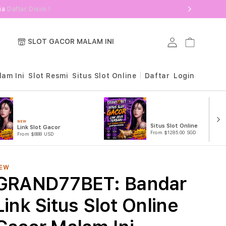
sia
Daftar Disini !
SLOT GACOR MALAM INI
Log in
Cart
lam Ini
Slot Resmi
Situs Slot Online
Daftar
Login
NEW
Situs Slot Online
Link Slot Gacor
From $1285.00 SGD
From $888 USD
EW
GRAND77BET: Bandar
Link Situs Slot Online