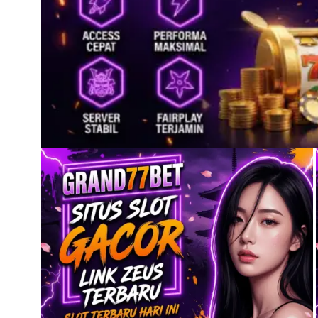
Open
media
1
in
modal