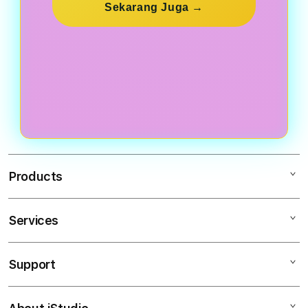
Sekarang Juga →
Products
Services
Slot Online
Slot Online Online
Support
AppleCare+
Slot Gacor
Corporate
Slot Gacor Malam Ini Slot