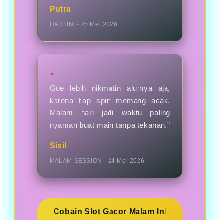
Putra
HARI INI - 25 Mei 2026
★
Gue lebih nikmatin alurnya aja,
karena tiap spin memang acak.
Malam hari jadi waktu paling
nyaman buat main tanpa tekanan.”
Sisil
MALAM SESSION - 24 Mei 2026
Cobain Slot Gacor Malam Ini