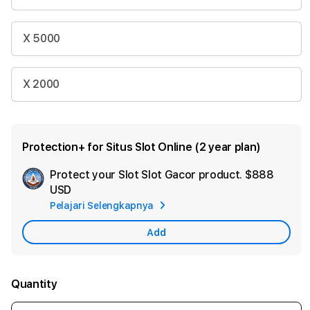
X 5000
X 2000
Protection+ for Situs Slot Online (2 year plan)
Protect your Slot Slot Gacor product.
$888
Ad
USD
App
Pelajari Selengkapnya
Car
Add
Quantity